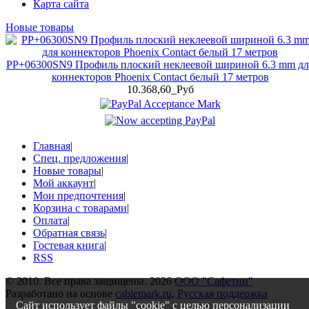
Карта сайта
Новые товары
PP+06300SN9 Профиль плоский неклеевой шириной 6.3 mm дл
коннекторов Phoenix Contact белый 17 метров
10.368,60_Руб
Главная
|
Спец. предложения
|
Новые товары
|
Мой аккаунт
|
Мои предпочтения
|
Корзина с товарами
|
Оплата
|
Обратная связь
|
Гостевая книга
|
RSS
© 2010. Все права защищены. 2026
ООО "Сафетин"
Разработано на основе
cablemark.ru
,
Русская поддержка
Сайт использует файлы "cookie" с целью персонализации