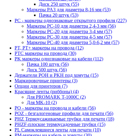
Диск 250 штук (55)
Маркеры PA3 для диаметра 8-16 мм (53)
Пачка 20 штук (53)
PC - маркеры однознаковые открытого профиля (227)
Маркеры PC-10 для диаметра 2,4-3 мм (56)
Маркеры PC-20 для диаметра 3-4 мм (57)
Маркеры PC-30 для диаметра 4-5 мм (57)
Маркеры PC-40 для диаметра 5,0-6,2 мм (57)
PT, PT+ маркеры на провода (12)
PTC маркеры на провода (30)
PK маркеры однознаковые на кабели (112)
Пачка 100 штук (56)
Диск 500 штук (56)
Держатели POH и PKH под хомуты (15)
Маркировочные принтеры (3)
Опции для принтеров (7)
Красящие ленты (риббоны) (4)
Для PROMARK T-1000C (2)
Для MK-10 (2)
PO - маркеры на провода и кабели (56)
POZ - безгалогеновые профили для печати (56)
PHZ Термоусаживаемые трубки для печати (18)
PHZF-плоские термоусадочные трубки (15)
PL Самоклеящиеся ленты для печати (10)
PM-маркеры на кабель и хомуты (30)