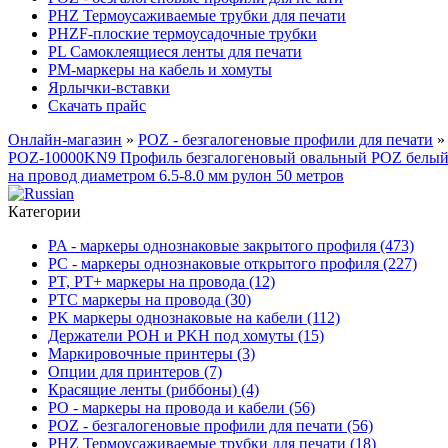
PHZ Термоусаживаемые трубки для печати
PHZF-плоские термоусадочные трубки
PL Самоклеящиеся ленты для печати
PM-маркеры на кабель и хомуты
Ярлычки-вставки
Скачать прайс
Онлайн-магазин
»
POZ - безгалогеновые профили для печати
»
POZ-10000KN9 Профиль безгалогеновый овальный POZ белы
на провод диаметром 6.5-8.0 мм рулон 50 метров
Категории
PA - маркеры однознаковые закрытого профиля (473)
PC - маркеры однознаковые открытого профиля (227)
PT, PT+ маркеры на провода (12)
PTC маркеры на провода (30)
PK маркеры однознаковые на кабели (112)
Держатели POH и PKH под хомуты (15)
Маркировочные принтеры (3)
Опции для принтеров (7)
Красящие ленты (риббоны) (4)
PO - маркеры на провода и кабели (56)
POZ - безгалогеновые профили для печати (56)
PHZ Термоусаживаемые трубки для печати (18)