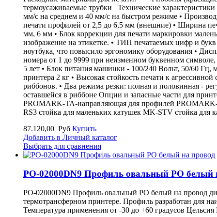
термоусаживаемые трубки Технические характеристики об
мм/с на среднем и 40 мм/с на быстром режиме • Производ
печати профилей от 2,5 до 6,5 мм (внешние) • Ширина пе
мм, 6 мм • Блок коррекции для печати маркировки мален
изображение на этикетке. • ТИП печатаемых цифр и бук
ноутбука, что повысило эргономику оборудования • Дисп
номера от 1 до 9999 при неизменном буквенном символе,
5 лет • Блок питания машинки - 100/240 Вольт, 50/60 Гц, 
принтера 2 кг • Высокая стойкость печати к агрессивной
риббонов. • Два режима резки: полная и половинная - ре
оставшейся в риббоне Опции и запасные части для пр
PROMARK-TA-направляющая для профилей PROMARK-TW
RS3 стойка для маленьких катушек MK-STV стойка для 
87.120,00_Руб
Купить
Добавить в Личный каталог
Выбрать для сравнения
PO-02000DN9 Профиль овальный PO белый на
PO-02000DN9 Профиль овальный PO белый на провод диам
термотрансферном принтере. Профиль разработан для наи
Температура применения от -30 до +60 градусов Цельси