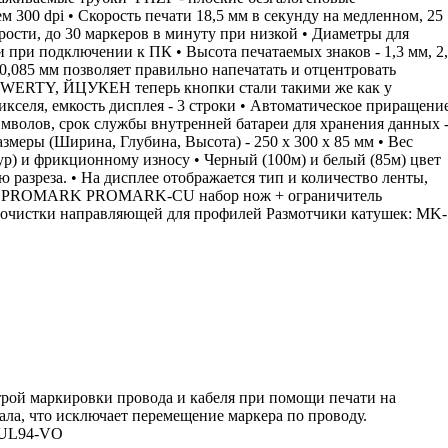
300 dpi • Скорость печати 18,5 мм в секунду на медленном, 25
рости, до 30 маркеров в минуту при низкой • Диаметры для
и при подключении к ПК • Высота печатаемых знаков - 1,3 мм, 2
0,085 мм позволяет правильно напечатать и отцентровать
: QWERTY, ЙЦУКЕН теперь кнопки стали такими же как у
кселя, емкость дисплея - 3 строки • Автоматическое приращени
имволов, срок службы внутренней батареи для хранения данных 
Размеры (Ширина, Глубина, Высота) - 250 х 300 х 85 мм • Вес
ур) и фрикционному износу • Черный (100м) и белый (85м) цвет
 разреза. • На дисплее отображается тип и количество ленты,
еров PROMARK PROMARK-CU набор нож + ограничитель
стки направляющей для профилей Размотчики катушек: MK-
рой маркировки провода и кабеля при помощи печати на
ала, что исключает перемещение маркера по проводу.
а UL94-VO