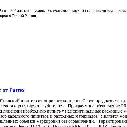
Екатеринбурге как на условиях самовывоза, так и транспортными компаниями "
правка Почтой России.
от Partex
понский принтер от мирового концерна Canon предназначен д
 текста и регулирует глубину реза. Программное обеспечение P
ия лицензии необходимо купить у нас оригинальные расходные м
зор кабельного принтера и расходных материалов" Является мо
шленных объемов маркировки без ограничений. - Гарантированна
е ленты) Ленты ПВХ PO - Профили PARTEX PHZ - термоусаж