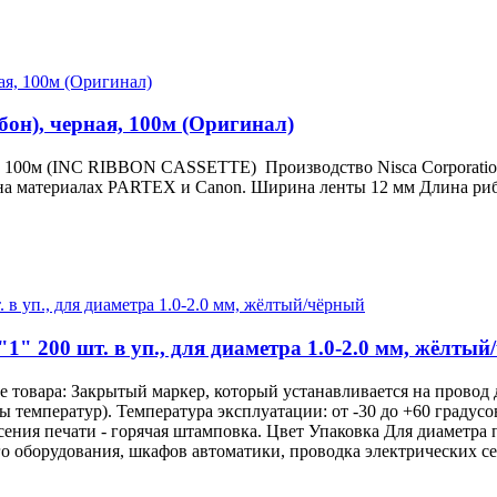
), черная, 100м (Оригинал)
00м (INC RIBBON CASSETTE) Производство Nisca Corporation В
на материалах PARTEX и Canon. Ширина ленты 12 мм Длина рибб
1" 200 шт. в уп., для диаметра 1.0-2.0 мм, жёлты
е товара: Закрытый маркер, который устанавливается на провод
 температур). Температура эксплуатации: от -30 до +60 градус
ния печати - горячая штамповка. Цвет Упаковка Для диаметра 
ого оборудования, шкафов автоматики, проводка электрических