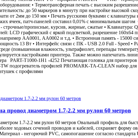
орудования: • Термотрансферная печать с высоким разрешением 
ительность: до 50 маркеров в минуту при настройке высокой ско
чати от 2мм до 150 мм • Печать русскими буквами с клавиатуры 
ьких ячеек, патч-панелей составил 0,01% с минимальным шагом 
в - строчные/прописные, курсив, жирные, сжатые • Клавиатура
лей: LCD графический c яркой подсветкой, разрешение 160х64 пи
 например АА0001, АА0002 и т.д. • Встроенная память - 15000 с
мощность 13 Вт • Интерфейс связи с ПК - USB 2.0 Full - Speed • 
 среде (повышенная влажность, ультрафиолет, перепады температ
гулируется настройками принтера. Также можно напечатать линию
интера PART-T1000-1H1 -4252 Печатающая головка для принт
 подогреватель профилей PROMARK-TA-CLEAN набор для очи
катушек с профилями
 провод диаметром 1.7-2.2 мм рулон 60 метров
етром 1.7-2.2 мм рулон 60 метров Овальный профиль для быст
более ходовых сечений проводов и кабелей, сохраняет форму ов
я Материал - негорючий PVC, самопогашение согласно стандарт