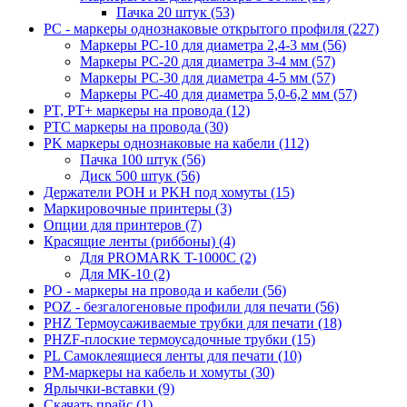
Пачка 20 штук (53)
PC - маркеры однознаковые открытого профиля (227)
Маркеры PC-10 для диаметра 2,4-3 мм (56)
Маркеры PC-20 для диаметра 3-4 мм (57)
Маркеры PC-30 для диаметра 4-5 мм (57)
Маркеры PC-40 для диаметра 5,0-6,2 мм (57)
PT, PT+ маркеры на провода (12)
PTC маркеры на провода (30)
PK маркеры однознаковые на кабели (112)
Пачка 100 штук (56)
Диск 500 штук (56)
Держатели POH и PKH под хомуты (15)
Маркировочные принтеры (3)
Опции для принтеров (7)
Красящие ленты (риббоны) (4)
Для PROMARK T-1000C (2)
Для MK-10 (2)
PO - маркеры на провода и кабели (56)
POZ - безгалогеновые профили для печати (56)
PHZ Термоусаживаемые трубки для печати (18)
PHZF-плоские термоусадочные трубки (15)
PL Самоклеящиеся ленты для печати (10)
PM-маркеры на кабель и хомуты (30)
Ярлычки-вставки (9)
Скачать прайс (1)