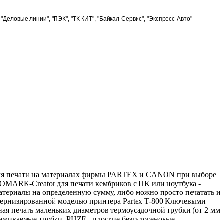
Деловые линии", "ПЭК", "ТК КИТ", "Байкал-Сервис", "Экспресс-Авто",
ля печати на материалах фирмы PARTEX и CANON при выборе
ROMARK-Creator для печати кембриков с ПК или ноутбука -
атериалы на определенную сумму, либо можно просто печатать и
дернизированной моделью принтера Partex T-800 Ключевыми
я печать маленьких диаметров термоусадочной трубки (от 2 мм
иваемые трубки PHZF - плоские безгалогеновые