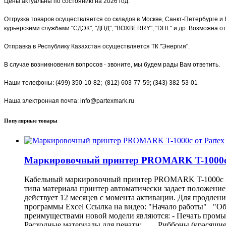
Цены актуальны по состоянию на 2026 год.
Отгрузка товаров осуществляется со складов в Москве, Санкт-Петербурге и 
курьерскими службами "СДЭК", "ДПД", "BOXBERRY", "DHL" и др. Возможна от
Отправка в Республику Казахстан осуществляется ТК "Энергия".
В случае возникновения вопросов - звоните, мы будем рады Вам ответить.
Наши телефоны: (499) 350-10-82; (812) 603-77-59; (343) 382-53-01
Наша электронная почта: info@partexmark.ru
Популярные товары
Маркировочный принтер PROMARK T-1000c 
Кабельный маркировочный принтер PROMARK T-1000c Я
типа материала принтер автоматически задает положение
действует 12 месяцев с момента активации. Для продлен
программы Excel Ссылка на видео: "Начало работы" "Об
преимуществами новой модели являются: - Печать промы
Расходные материалы для печати: Риббоны (красящи