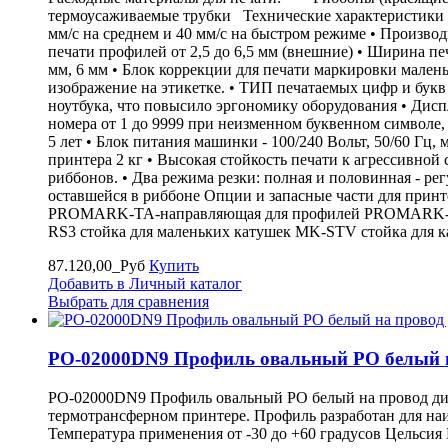
термоусаживаемые трубки Технические характеристики об
мм/с на среднем и 40 мм/с на быстром режиме • Производ
печати профилей от 2,5 до 6,5 мм (внешние) • Ширина пе
мм, 6 мм • Блок коррекции для печати маркировки мален
изображение на этикетке. • ТИП печатаемых цифр и бук
ноутбука, что повысило эргономику оборудования • Дисп
номера от 1 до 9999 при неизменном буквенном символе,
5 лет • Блок питания машинки - 100/240 Вольт, 50/60 Гц, 
принтера 2 кг • Высокая стойкость печати к агрессивной
риббонов. • Два режима резки: полная и половинная - ре
оставшейся в риббоне Опции и запасные части для пр
PROMARK-TA-направляющая для профилей PROMARK-TW
RS3 стойка для маленьких катушек MK-STV стойка для 
87.120,00_Руб
Купить
Добавить в Личный каталог
Выбрать для сравнения
PO-02000DN9 Профиль овальный PO белый на
PO-02000DN9 Профиль овальный PO белый на провод диам
термотрансферном принтере. Профиль разработан для наи
Температура применения от -30 до +60 градусов Цельси