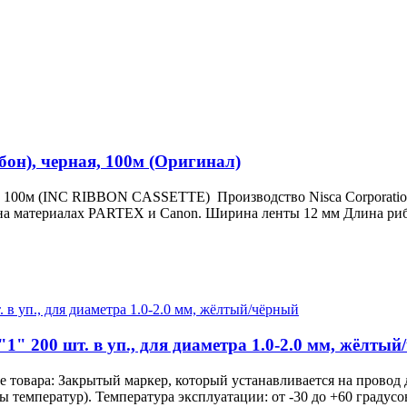
), черная, 100м (Оригинал)
00м (INC RIBBON CASSETTE) Производство Nisca Corporation В
на материалах PARTEX и Canon. Ширина ленты 12 мм Длина рибб
1" 200 шт. в уп., для диаметра 1.0-2.0 мм, жёлты
е товара: Закрытый маркер, который устанавливается на провод
 температур). Температура эксплуатации: от -30 до +60 градус