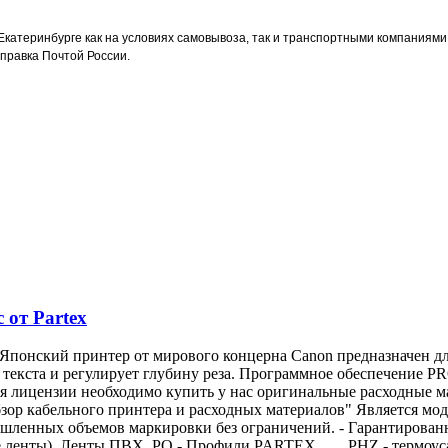
Екатеринбурге как на условиях самовывоза, так и транспортными компаниями "
правка Почтой России.
от Partex
понский принтер от мирового концерна Canon предназначен д
 текста и регулирует глубину реза. Программное обеспечение P
ия лицензии необходимо купить у нас оригинальные расходные м
зор кабельного принтера и расходных материалов" Является мо
шленных объемов маркировки без ограничений. - Гарантированна
е ленты) Ленты ПВХ PO - Профили PARTEX PHZ - термоусаж