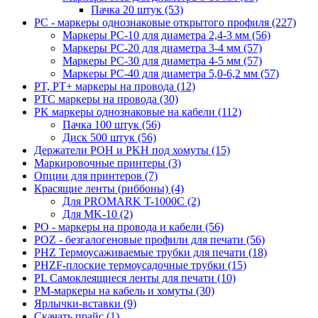
Пачка 20 штук (53)
PC - маркеры однознаковые открытого профиля (227)
Маркеры PC-10 для диаметра 2,4-3 мм (56)
Маркеры PC-20 для диаметра 3-4 мм (57)
Маркеры PC-30 для диаметра 4-5 мм (57)
Маркеры PC-40 для диаметра 5,0-6,2 мм (57)
PT, PT+ маркеры на провода (12)
PTC маркеры на провода (30)
PK маркеры однознаковые на кабели (112)
Пачка 100 штук (56)
Диск 500 штук (56)
Держатели POH и PKH под хомуты (15)
Маркировочные принтеры (3)
Опции для принтеров (7)
Красящие ленты (риббоны) (4)
Для PROMARK T-1000C (2)
Для MK-10 (2)
PO - маркеры на провода и кабели (56)
POZ - безгалогеновые профили для печати (56)
PHZ Термоусаживаемые трубки для печати (18)
PHZF-плоские термоусадочные трубки (15)
PL Самоклеящиеся ленты для печати (10)
PM-маркеры на кабель и хомуты (30)
Ярлычки-вставки (9)
Скачать прайс (1)