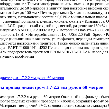
орудования: • Термотрансферная печать с высоким разрешением 
ительность: до 50 маркеров в минуту при настройке высокой ско
чати от 2мм до 150 мм • Печать русскими буквами с клавиатуры 
ьких ячеек, патч-панелей составил 0,01% с минимальным шагом 
в - строчные/прописные, курсив, жирные, сжатые • Клавиатура
лей: LCD графический c яркой подсветкой, разрешение 160х64 пи
 например АА0001, АА0002 и т.д. • Встроенная память - 15000 с
мощность 13 Вт • Интерфейс связи с ПК - USB 2.0 Full - Speed • 
 среде (повышенная влажность, ультрафиолет, перепады температ
гулируется настройками принтера. Также можно напечатать линию
интера PART-T1000-1H1 -4252 Печатающая головка для принт
 подогреватель профилей PROMARK-TA-CLEAN набор для очи
катушек с профилями
 провод диаметром 1.7-2.2 мм рулон 60 метров
етром 1.7-2.2 мм рулон 60 метров Овальный профиль для быст
более ходовых сечений проводов и кабелей, сохраняет форму ов
я Материал - негорючий PVC, самопогашение согласно стандарт