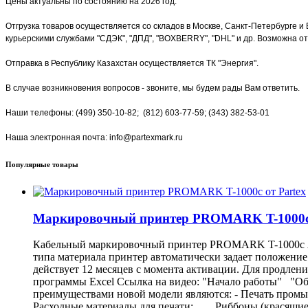
Цены актуальны по состоянию на 2026 год.
Отгрузка товаров осуществляется со складов в Москве, Санкт-Петербурге и 
курьерскими службами "СДЭК", "ДПД", "BOXBERRY", "DHL" и др. Возможна от
Отправка в Республику Казахстан осуществляется ТК "Энергия".
В случае возникновения вопросов - звоните, мы будем рады Вам ответить.
Наши телефоны: (499) 350-10-82; (812) 603-77-59; (343) 382-53-01
Наша электронная почта: info@partexmark.ru
Популярные товары
Маркировочный принтер PROMARK T-1000c 
Кабельный маркировочный принтер PROMARK T-1000c Я
типа материала принтер автоматически задает положение
действует 12 месяцев с момента активации. Для продлен
программы Excel Ссылка на видео: "Начало работы" "Об
преимуществами новой модели являются: - Печать промы
Расходные материалы для печати: Риббоны (красящи