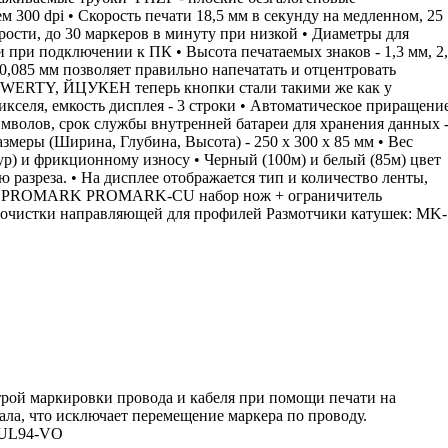
300 dpi • Скорость печати 18,5 мм в секунду на медленном, 25
рости, до 30 маркеров в минуту при низкой • Диаметры для
и при подключении к ПК • Высота печатаемых знаков - 1,3 мм, 2
0,085 мм позволяет правильно напечатать и отцентровать
: QWERTY, ЙЦУКЕН теперь кнопки стали такими же как у
кселя, емкость дисплея - 3 строки • Автоматическое приращени
имволов, срок службы внутренней батареи для хранения данных 
Размеры (Ширина, Глубина, Высота) - 250 х 300 х 85 мм • Вес
ур) и фрикционному износу • Черный (100м) и белый (85м) цвет
 разреза. • На дисплее отображается тип и количество ленты,
еров PROMARK PROMARK-CU набор нож + ограничитель
стки направляющей для профилей Размотчики катушек: MK-
рой маркировки провода и кабеля при помощи печати на
ала, что исключает перемещение маркера по проводу.
а UL94-VO