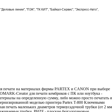
Деловые линии", "ПЭК", "ТК КИТ", "Байкал-Сервис", "Экспресс-Авто",
ля печати на материалах фирмы PARTEX и CANON при выборе
ROMARK-Creator для печати кембриков с ПК или ноутбука -
атериалы на определенную сумму, либо можно просто печатать и
дернизированной моделью принтера Partex T-800 Ключевыми
я печать маленьких диаметров термоусадочной трубки (от 2 мм
иваемые трубки PHZF - плоские безгалогеновые