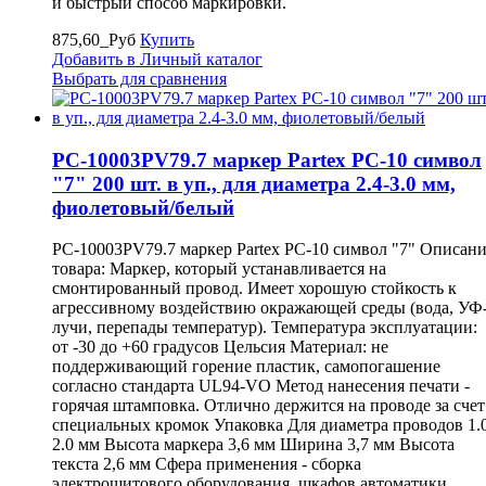
и быстрый способ маркировки.
875,60_Руб
Купить
Добавить в Личный каталог
Выбрать для сравнения
PC-10003PV79.7 маркер Partex PC-10 символ
"7" 200 шт. в уп., для диаметра 2.4-3.0 мм,
фиолетовый/белый
PC-10003PV79.7 маркер Partex PC-10 символ "7" Описан
товара: Маркер, который устанавливается на
смонтированный провод. Имеет хорошую стойкость к
агрессивному воздействию окражающей среды (вода, УФ
лучи, перепады температур). Температура эксплуатации:
от -30 до +60 градусов Цельсия Материал: не
поддерживающий горение пластик, самопогашение
согласно стандарта UL94-VO Метод нанесения печати -
горячая штамповка. Отлично держится на проводе за счет
специальных кромок Упаковка Для диаметра проводов 1.
2.0 мм Высота маркера 3,6 мм Ширина 3,7 мм Высота
текста 2,6 мм Сфера применения - сборка
электрощитового оборудования, шкафов автоматики,