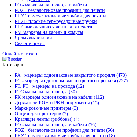
PO - маркеры на провода и кабели
POZ - безгалогеновые профили для печати
PHZ Термоусаживаемые трубки для печати
PHZF-плоские термоусадочные трубки
PL Самоклеящиеся ленты для печати
PM-маркеры на кабель и хомуты
Ярлычки-вставки
Скачать прайс
Онлайн-магазин
Категории
PA - маркеры однознаковые закрытого профиля (473)
PC - маркеры однознаковые открытого профиля (227)
PT, PT+ маркеры на провода (12)
PTC маркеры на провода (30)
PK маркеры однознаковые на кабели (112)
Держатели POH и PKH под хомуты (15)
Маркировочные принтеры (3)
Опции для принтеров (7)
Красящие ленты (риббоны) (4)
PO - маркеры на провода и кабели (56)
POZ - безгалогеновые профили для печати (56)
PHZ Термоусаживаемые трубки для печати (18)