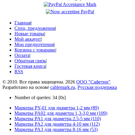
Главная
|
Спец. предложения
|
Новые товары
|
Мой аккаунт
|
Мои предпочтения
|
Корзина с товарами
|
Оплата
|
Обратная связь
|
Гостевая книга
|
RSS
© 2010. Все права защищены. 2026
ООО "Сафетин"
Разработано на основе
cablemark.ru
,
Русская поддержка
Number of queries: 34 [0s]
Маркеры PY-01 для диаметра 1-2 мм (89)
Маркеры PA02 для диаметра 1,3-3,0 мм (109)
Маркеры PA1 для диаметра 2.5-5 мм (110)
Маркеры PA2 для диаметра 4-10 мм (112)
Маркеры PA3 для диаметра 8-16 мм (53)