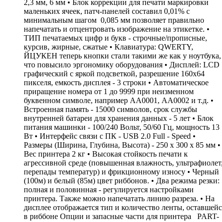
2,3 мм, 6 мм • Блок коррекции для печати маркировки
маленьких ячеек, патч-панелей составил 0,01% с
минимальным шагом 0,085 мм позволяет правильно
напечатать и отцентровать изображение на этикетке. •
ТИП печатаемых цифр и букв - строчные/прописные,
курсив, жирные, сжатые • Клавиатура: QWERTY,
ЙЦУКЕН теперь кнопки стали такими же как у ноутбука,
что повысило эргономику оборудования • Дисплей: LCD
графический c яркой подсветкой, разрешение 160х64
пикселя, емкость дисплея - 3 строки • Автоматическое
приращение номера от 1 до 9999 при неизменном
буквенном символе, например АА0001, АА0002 и т.д. •
Встроенная память - 15000 символов, срок службы
внутренней батареи для хранения данных - 5 лет • Блок
питания машинки - 100/240 Вольт, 50/60 Гц, мощность 13
Вт • Интерфейс связи с ПК - USB 2.0 Full - Speed •
Размеры (Ширина, Глубина, Высота) - 250 х 300 х 85 мм •
Вес принтера 2 кг • Высокая стойкость печати к
агрессивной среде (повышенная влажность, ультрафиолет
перепады температур) и фрикционному износу • Черный
(100м) и белый (85м) цвет риббонов. • Два режима резки:
полная и половинная - регулируется настройками
принтера. Также можно напечатать линию разреза. • На
дисплее отображается тип и количество ленты, оставшейс
в риббоне Опции и запасные части для принтера PART-