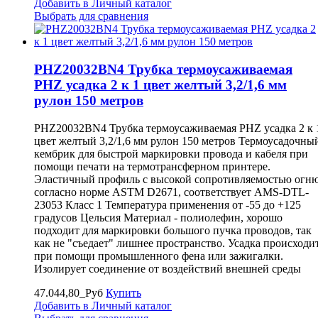
Добавить в Личный каталог
Выбрать для сравнения
PHZ20032BN4 Трубка термоусаживаемая
PHZ усадка 2 к 1 цвет желтый 3,2/1,6 мм
рулон 150 метров
PHZ20032BN4 Трубка термоусаживаемая PHZ усадка 2 к 
цвет желтый 3,2/1,6 мм рулон 150 метров Термоусадочны
кембрик для быстрой маркировки провода и кабеля при
помощи печати на термотрансферном принтере.
Эластичный профиль с высокой сопротивляемостью огн
согласно норме ASTM D2671, соответствует AMS-DTL-
23053 Класс 1 Температура применения от -55 до +125
градусов Цельсия Материал - полиолефин, хорошо
подходит для маркировки большого пучка проводов, так
как не "съедает" лишнее пространство. Усадка происходи
при помощи промышленного фена или зажигалки.
Изолирует соединение от воздействий внешней среды
47.044,80_Руб
Купить
Добавить в Личный каталог