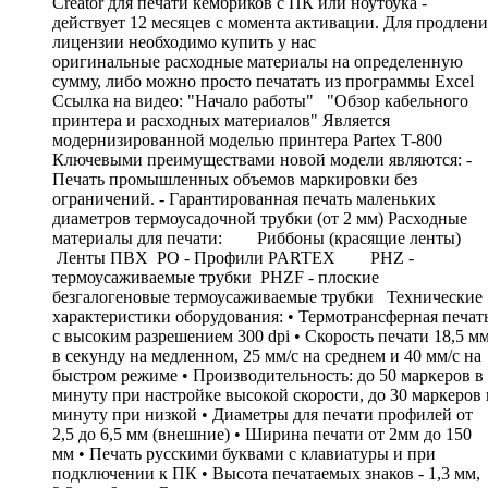
Creator для печати кембриков с ПК или ноутбука -
действует 12 месяцев с момента активации. Для продлени
лицензии необходимо купить у нас
оригинальные расходные материалы на определенную
сумму, либо можно просто печатать из программы Excel
Ссылка на видео: "Начало работы" "Обзор кабельного
принтера и расходных материалов" Является
модернизированной моделью принтера Partex T-800
Ключевыми преимуществами новой модели являются: -
Печать промышленных объемов маркировки без
ограничений. - Гарантированная печать маленьких
диаметров термоусадочной трубки (от 2 мм) Расходные
материалы для печати: Риббоны (красящие ленты)
Ленты ПВХ PO - Профили PARTEX PHZ -
термоусаживаемые трубки PHZF - плоские
безгалогеновые термоусаживаемые трубки Технические
характеристики оборудования: • Термотрансферная печат
с высоким разрешением 300 dpi • Скорость печати 18,5 м
в секунду на медленном, 25 мм/с на среднем и 40 мм/с на
быстром режиме • Производительность: до 50 маркеров в
минуту при настройке высокой скорости, до 30 маркеров 
минуту при низкой • Диаметры для печати профилей от
2,5 до 6,5 мм (внешние) • Ширина печати от 2мм до 150
мм • Печать русскими буквами с клавиатуры и при
подключении к ПК • Высота печатаемых знаков - 1,3 мм,