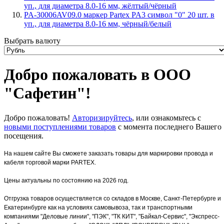
уп., для диаметра 8.0-16 мм, жёлтый/чёрный
PA-30006AV09.0 маркер Partex PA3 символ "0" 20 шт. в
уп., для диаметра 8.0-16 мм, чёрный/белый
Выбрать валюту
Добро пожаловать в ООО
"Сафетин"!
Добро пожаловать!
Авторизируйтесь
, или ознакомьтесь с
новыми поступлениями товаров
с момента последнего Вашего
посещения.
На нашем сайте Вы сможете заказать товары для маркировки провода и
кабеля торговой марки PARTEX.
Цены актуальны по состоянию на 2026 год.
Отгрузка товаров осуществляется со складов в Москве, Санкт-Петербурге и
Екатеринбурге как на условиях самовывоза, так и транспортными
компаниями "Деловые линии", "ПЭК", "ТК КИТ", "Байкал-Сервис", "Экспресс-