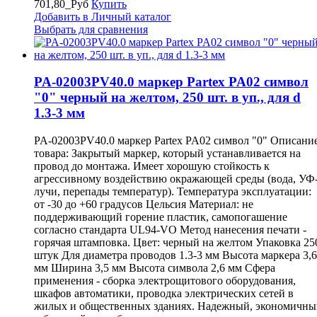
701,80_Руб
Купить
Добавить в Личный каталог
Выбрать для сравнения
PA-02003PV40.0 маркер Partex PA02 символ
"0" черный на желтом, 250 шт. в уп., для d
1.3-3 мм
PA-02003PV40.0 маркер Partex PA02 символ "0" Описани
товара: Закрытый маркер, который устанавливается на
провод до монтажа. Имеет хорошую стойкость к
агрессивному воздействию окражающей среды (вода, УФ
лучи, перепады температур). Температура эксплуатации:
от -30 до +60 градусов Цельсия Материал: не
поддерживающий горение пластик, самопогашение
согласно стандарта UL94-VO Метод нанесения печати -
горячая штамповка. Цвет: черный на желтом Упаковка 25
штук Для диаметра проводов 1.3-3 мм Высота маркера 3,6
мм Ширина 3,5 мм Высота символа 2,6 мм Сфера
применения - сборка электрощитового оборудования,
шкафов автоматики, проводка электрических сетей в
жилых и общественных зданиях. Надежный, экономичны