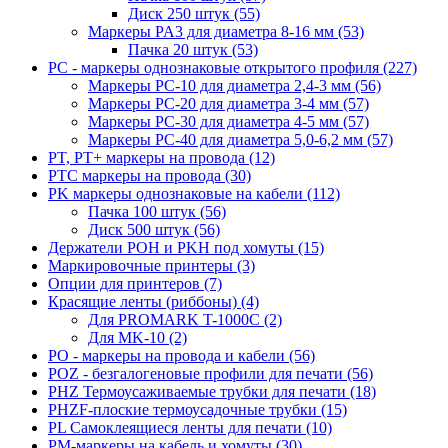
Диск 250 штук (55)
Маркеры PA3 для диаметра 8-16 мм (53)
Пачка 20 штук (53)
PC - маркеры однознаковые открытого профиля (227)
Маркеры PC-10 для диаметра 2,4-3 мм (56)
Маркеры PC-20 для диаметра 3-4 мм (57)
Маркеры PC-30 для диаметра 4-5 мм (57)
Маркеры PC-40 для диаметра 5,0-6,2 мм (57)
PT, PT+ маркеры на провода (12)
PTC маркеры на провода (30)
PK маркеры однознаковые на кабели (112)
Пачка 100 штук (56)
Диск 500 штук (56)
Держатели POH и PKH под хомуты (15)
Маркировочные принтеры (3)
Опции для принтеров (7)
Красящие ленты (риббоны) (4)
Для PROMARK T-1000C (2)
Для MK-10 (2)
PO - маркеры на провода и кабели (56)
POZ - безгалогеновые профили для печати (56)
PHZ Термоусаживаемые трубки для печати (18)
PHZF-плоские термоусадочные трубки (15)
PL Самоклеящиеся ленты для печати (10)
PM-маркеры на кабель и хомуты (30)