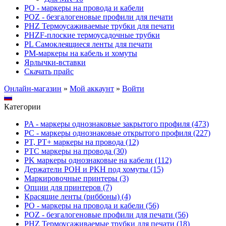
PO - маркеры на провода и кабели
POZ - безгалогеновые профили для печати
PHZ Термоусаживаемые трубки для печати
PHZF-плоские термоусадочные трубки
PL Самоклеящиеся ленты для печати
PM-маркеры на кабель и хомуты
Ярлычки-вставки
Скачать прайс
Онлайн-магазин
»
Мой аккаунт
»
Войти
Категории
PA - маркеры однознаковые закрытого профиля (473)
PC - маркеры однознаковые открытого профиля (227)
PT, PT+ маркеры на провода (12)
PTC маркеры на провода (30)
PK маркеры однознаковые на кабели (112)
Держатели POH и PKH под хомуты (15)
Маркировочные принтеры (3)
Опции для принтеров (7)
Красящие ленты (риббоны) (4)
PO - маркеры на провода и кабели (56)
POZ - безгалогеновые профили для печати (56)
PHZ Термоусаживаемые трубки для печати (18)