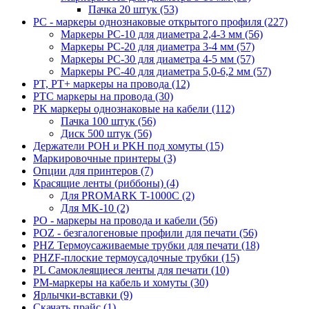
Пачка 20 штук (53)
PC - маркеры однознаковые открытого профиля (227)
Маркеры PC-10 для диаметра 2,4-3 мм (56)
Маркеры PC-20 для диаметра 3-4 мм (57)
Маркеры PC-30 для диаметра 4-5 мм (57)
Маркеры PC-40 для диаметра 5,0-6,2 мм (57)
PT, PT+ маркеры на провода (12)
PTC маркеры на провода (30)
PK маркеры однознаковые на кабели (112)
Пачка 100 штук (56)
Диск 500 штук (56)
Держатели POH и PKH под хомуты (15)
Маркировочные принтеры (3)
Опции для принтеров (7)
Красящие ленты (риббоны) (4)
Для PROMARK T-1000C (2)
Для MK-10 (2)
PO - маркеры на провода и кабели (56)
POZ - безгалогеновые профили для печати (56)
PHZ Термоусаживаемые трубки для печати (18)
PHZF-плоские термоусадочные трубки (15)
PL Самоклеящиеся ленты для печати (10)
PM-маркеры на кабель и хомуты (30)
Ярлычки-вставки (9)
Скачать прайс (1)