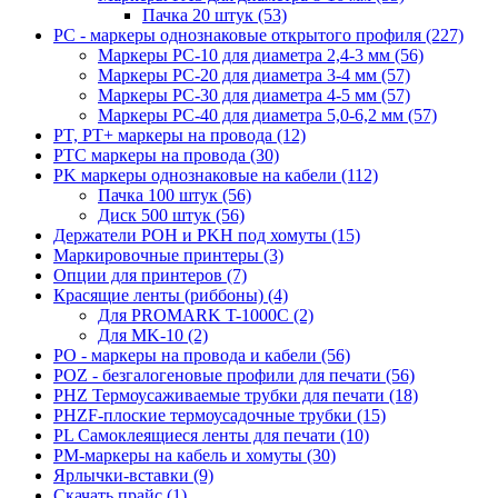
Пачка 20 штук (53)
PC - маркеры однознаковые открытого профиля (227)
Маркеры PC-10 для диаметра 2,4-3 мм (56)
Маркеры PC-20 для диаметра 3-4 мм (57)
Маркеры PC-30 для диаметра 4-5 мм (57)
Маркеры PC-40 для диаметра 5,0-6,2 мм (57)
PT, PT+ маркеры на провода (12)
PTC маркеры на провода (30)
PK маркеры однознаковые на кабели (112)
Пачка 100 штук (56)
Диск 500 штук (56)
Держатели POH и PKH под хомуты (15)
Маркировочные принтеры (3)
Опции для принтеров (7)
Красящие ленты (риббоны) (4)
Для PROMARK T-1000C (2)
Для MK-10 (2)
PO - маркеры на провода и кабели (56)
POZ - безгалогеновые профили для печати (56)
PHZ Термоусаживаемые трубки для печати (18)
PHZF-плоские термоусадочные трубки (15)
PL Самоклеящиеся ленты для печати (10)
PM-маркеры на кабель и хомуты (30)
Ярлычки-вставки (9)
Скачать прайс (1)