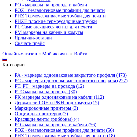
PO - маркеры на провода и кабели
POZ - безгалогеновые профили для печати
PHZ Термоусаживаемые трубки для печати
PHZF-плоские термоусадочные трубки
PL Самоклеящиеся ленты для печати
PM-маркеры на кабель и хомуты
Ярлычки-вставки
Скачать прайс
Онлайн-магазин
»
Мой аккаунт
»
Войти
Категории
PA - маркеры однознаковые закрытого профиля (473)
PC - маркеры однознаковые открытого профиля (227)
PT, PT+ маркеры на провода (12)
PTC маркеры на провода (30)
PK маркеры однознаковые на кабели (112)
Держатели POH и PKH под хомуты (15)
Маркировочные принтеры (3)
Опции для принтеров (7)
Красящие ленты (риббоны) (4)
PO - маркеры на провода и кабели (56)
POZ - безгалогеновые профили для печати (56)
PHZ Термоусаживаемые трубки для печати (18)