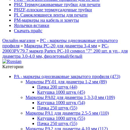
PHZ Термоусаживаемые трубки для печати
PHZF-плоские термоусадочные трубки
PL Самоклеящиеся ленты для печати
PM-маркеры на кабель и хомуты
Ярлычки-вставки
Скачать прайс
Онлайн-магазин
»
PC - маркеры однознаковые открытого
профиля
»
Маркеры PC-20 для диаметра 3-4 мм
»
PC-
20003PV79.7 маркер Partex PC-10 символ "7" 200 шт. в уп., для
диаметра 3.0-4.0 мм, фиолетовый/белый
Категории
PA - маркеры однознаковые закрытого профиля (473)
Маркеры PY-01 для диаметра 1-2 мм (89)
Пачка 200 штук (44)
Катушка 1000 штук (45)
Маркеры PA02 для диаметра 1,3-3,0 мм (109)
Катушка 1000 штук (54)
Пачка 250 штук (55)
Маркеры PA1 для диаметра 2.5-5 мм (110)
Катушка 1000 штук (55)
Пачка 250 штук (55)
Маркеры PA2 для диаметра 4-10 мм (112)