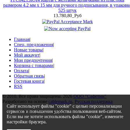
размером 4.2 мм x 15 мм для ручного подписывания, в упаковк
525 штук
13.780,80_Руб
Главная
|
Спец. предложения
|
Новые товары
|
Мой аккаунт
|
Мои предпочтения
|
Корзина с товарами
|
Оплата
|
Обратная связь
|
Гостевая книга
|
RSS
© 2010. Все права защищены. 2026
ООО "Сафетин"
Разработано на основе
cablemark.ru
,
Русская поддержка
Сайт использует файлы "cookie" с целью персонализации
сервисов и повышения удобства пользования веб-сайтом.
Number of queries: 23 [0s]
Если вы не хотите использовать файлы "cookie", измените
настройки браузера.