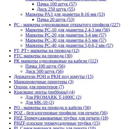
Пачка 100 штук (57)
Диск 250 штук (55)
Маркеры PA3 для диаметра 8-16 мм (53)
Пачка 20 штук (53)
PC - маркеры однознаковые открытого профиля (227)
Маркеры PC-10 для диаметра 2,4-3 мм (56)
Маркеры PC-20 для диаметра 3-4 мм (57)
Маркеры PC-30 для диаметра 4-5 мм (57)
Маркеры PC-40 для диаметра 5,0-6,2 мм (57)
PT, PT+ маркеры на провода (12)
PTC маркеры на провода (30)
PK маркеры однознаковые на кабели (112)
Пачка 100 штук (56)
Диск 500 штук (56)
Держатели POH и PKH под хомуты (15)
Маркировочные принтеры (3)
Опции для принтеров (7)
Красящие ленты (риббоны) (4)
Для PROMARK T-1000C (2)
Для MK-10 (2)
PO - маркеры на провода и кабели (56)
POZ - безгалогеновые профили для печати (56)
PHZ Термоусаживаемые трубки для печати (18)
PHZF-плоские термоусадочные трубки (15)
PL Самоклеящиеся ленты для печати (10)