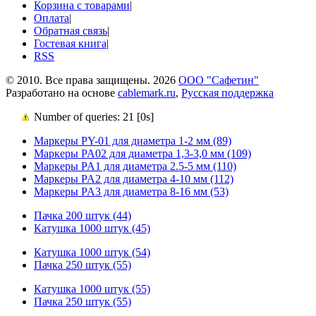
Корзина с товарами
|
Оплата
|
Обратная связь
|
Гостевая книга
|
RSS
© 2010. Все права защищены. 2026
ООО "Сафетин"
Разработано на основе
cablemark.ru
,
Русская поддержка
Number of queries: 21 [0s]
Маркеры PY-01 для диаметра 1-2 мм (89)
Маркеры PA02 для диаметра 1,3-3,0 мм (109)
Маркеры PA1 для диаметра 2.5-5 мм (110)
Маркеры PA2 для диаметра 4-10 мм (112)
Маркеры PA3 для диаметра 8-16 мм (53)
Пачка 200 штук (44)
Катушка 1000 штук (45)
Катушка 1000 штук (54)
Пачка 250 штук (55)
Катушка 1000 штук (55)
Пачка 250 штук (55)