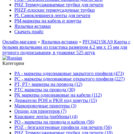
PHZ Термоусаживаемые трубки для печати
PHZF-плоские термоусадочные трубки
PL Самоклеящиеся ленты для печати
PM-маркеры на кабель и хомуты
Ярлычки-вставки
Скачать прайс
Онлайн-магазин
»
Ярлычки-вставки
»
PFC04215KA9 Карты с
белыми ярлычками из пластика размером 4.2 мм x 15 мм для
ручного подписывания, в упаковке 525 штук
Категории
PA - маркеры однознаковые закрытого профиля (473)
PC - маркеры однознаковые открытого профиля (227)
PT, PT+ маркеры на провода (12)
PTC маркеры на провода (30)
PK маркеры однознаковые на кабели (112)
Держатели POH и PKH под хомуты (15)
Маркировочные принтеры (3)
Опции для принтеров (7)
Красящие ленты (риббоны) (4)
PO - маркеры на провода и кабели (56)
POZ - безгалогеновые профили для печати (56)
PHZ Термоусаживаемые трубки для печати (18)