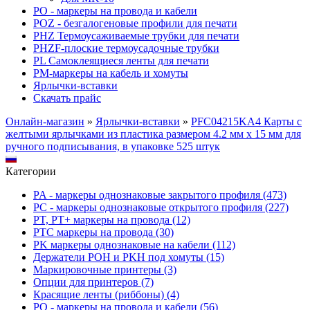
PO - маркеры на провода и кабели
POZ - безгалогеновые профили для печати
PHZ Термоусаживаемые трубки для печати
PHZF-плоские термоусадочные трубки
PL Самоклеящиеся ленты для печати
PM-маркеры на кабель и хомуты
Ярлычки-вставки
Скачать прайс
Онлайн-магазин
»
Ярлычки-вставки
»
PFC04215KA4 Карты с
желтыми ярлычками из пластика размером 4.2 мм x 15 мм для
ручного подписывания, в упаковке 525 штук
Категории
PA - маркеры однознаковые закрытого профиля (473)
PC - маркеры однознаковые открытого профиля (227)
PT, PT+ маркеры на провода (12)
PTC маркеры на провода (30)
PK маркеры однознаковые на кабели (112)
Держатели POH и PKH под хомуты (15)
Маркировочные принтеры (3)
Опции для принтеров (7)
Красящие ленты (риббоны) (4)
PO - маркеры на провода и кабели (56)