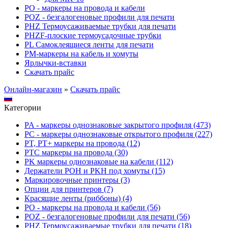
PO - маркеры на провода и кабели
POZ - безгалогеновые профили для печати
PHZ Термоусаживаемые трубки для печати
PHZF-плоские термоусадочные трубки
PL Самоклеящиеся ленты для печати
PM-маркеры на кабель и хомуты
Ярлычки-вставки
Скачать прайс
Онлайн-магазин
»
Скачать прайс
Категории
PA - маркеры однознаковые закрытого профиля (473)
PC - маркеры однознаковые открытого профиля (227)
PT, PT+ маркеры на провода (12)
PTC маркеры на провода (30)
PK маркеры однознаковые на кабели (112)
Держатели POH и PKH под хомуты (15)
Маркировочные принтеры (3)
Опции для принтеров (7)
Красящие ленты (риббоны) (4)
PO - маркеры на провода и кабели (56)
POZ - безгалогеновые профили для печати (56)
PHZ Термоусаживаемые трубки для печати (18)