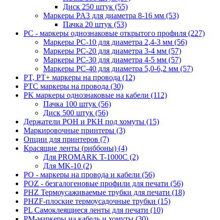
Диск 250 штук (55)
Маркеры PA3 для диаметра 8-16 мм (53)
Пачка 20 штук (53)
PC - маркеры однознаковые открытого профиля (227)
Маркеры PC-10 для диаметра 2,4-3 мм (56)
Маркеры PC-20 для диаметра 3-4 мм (57)
Маркеры PC-30 для диаметра 4-5 мм (57)
Маркеры PC-40 для диаметра 5,0-6,2 мм (57)
PT, PT+ маркеры на провода (12)
PTC маркеры на провода (30)
PK маркеры однознаковые на кабели (112)
Пачка 100 штук (56)
Диск 500 штук (56)
Держатели POH и PKH под хомуты (15)
Маркировочные принтеры (3)
Опции для принтеров (7)
Красящие ленты (риббоны) (4)
Для PROMARK T-1000C (2)
Для MK-10 (2)
PO - маркеры на провода и кабели (56)
POZ - безгалогеновые профили для печати (56)
PHZ Термоусаживаемые трубки для печати (18)
PHZF-плоские термоусадочные трубки (15)
PL Самоклеящиеся ленты для печати (10)
PM-маркеры на кабель и хомуты (30)