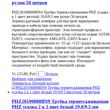
рулон 50 метров
PHZ20190000BN4 Трубка термоусаживаемая PHZ усадка 
к 1 цвет желтый 19,0/9,5 мм рулон 50 метров
Термоусадочный кембрик для быстрой маркировки
провода и кабеля при помощи печати на
термотрансферном принтере. Эластичный профиль с
высокой сопротивляемостью огню согласно норме ASTM
D2671, соответствует AMS-DTL-23053 Класс 1
Температура применения от -55 до +125 градусов Цельси
Материал - полиолефин, хорошо подходит для маркировк
большого пучка проводов, так как не "съедает" лишнее
пространство. Усадка происходит при помощи
промышленного фена или зажигалки. Изолирует
соединение от воздействий внешней среды
51.125,80_Руб
Купить
Выбрать для сравнения
Добавить в Личный каталог
PHZ20190000BN9 Трубка термоусаживаемая
PHZ усадка 2 к 1 цвет белый 19,0/9,5 мм