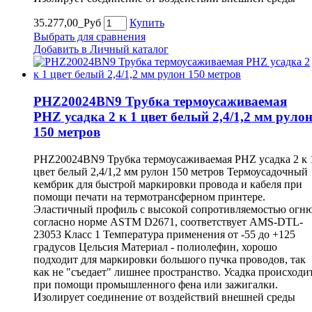
35.277,00_Руб
Купить
Выбрать для сравнения
Добавить в Личный каталог
PHZ20024BN9 Трубка термоусаживаемая
PHZ усадка 2 к 1 цвет белый 2,4/1,2 мм руло
150 метров
PHZ20024BN9 Трубка термоусаживаемая PHZ усадка 2 к 
цвет белый 2,4/1,2 мм рулон 150 метров Термоусадочный
кембрик для быстрой маркировки провода и кабеля при
помощи печати на термотрансферном принтере.
Эластичный профиль с высокой сопротивляемостью огн
согласно норме ASTM D2671, соответствует AMS-DTL-
23053 Класс 1 Температура применения от -55 до +125
градусов Цельсия Материал - полиолефин, хорошо
подходит для маркировки большого пучка проводов, так
как не "съедает" лишнее пространство. Усадка происходи
при помощи промышленного фена или зажигалки.
Изолирует соединение от воздействий внешней среды