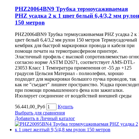
PHZ20064BN9 Трубка термоусаживаемая
PHZ усадка 2 к 1 цвет белый 6,4/3,2 мм руло
150 метров
PHZ20064BN9 Трубка термоусаживаемая PHZ усадка 2 к 
цвет белый 6,4/3,2 мм рулон 150 метров Термоусадочный
кембрик для быстрой маркировки провода и кабеля при
помощи печати на термотрансферном принтере.
Эластичный профиль с высокой сопротивляемостью огн
согласно норме ASTM D2671, соответствует AMS-DTL-
23053 Класс 1 Температура применения от -55 до +125
градусов Цельсия Материал - полиолефин, хорошо
подходит для маркировки большого пучка проводов, так
как не "съедает" лишнее пространство. Усадка происходи
при помощи промышленного фена или зажигалки.
Изолирует соединение от воздействий внешней среды
56.441,00_Руб
Купить
Выбрать для сравнения
Добавить в Личный каталог