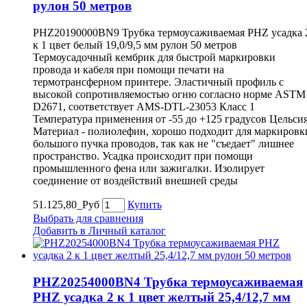
рулон 50 метров
PHZ20190000BN9 Трубка термоусаживаемая PHZ усадка 
к 1 цвет белый 19,0/9,5 мм рулон 50 метров
Термоусадочный кембрик для быстрой маркировки
провода и кабеля при помощи печати на
термотрансферном принтере. Эластичный профиль с
высокой сопротивляемостью огню согласно норме ASTM
D2671, соответствует AMS-DTL-23053 Класс 1
Температура применения от -55 до +125 градусов Цельси
Материал - полиолефин, хорошо подходит для маркировк
большого пучка проводов, так как не "съедает" лишнее
пространство. Усадка происходит при помощи
промышленного фена или зажигалки. Изолирует
соединение от воздействий внешней среды
51.125,80_Руб
Купить
Выбрать для сравнения
Добавить в Личный каталог
PHZ20254000BN4 Трубка термоусаживаемая
PHZ усадка 2 к 1 цвет желтый 25,4/12,7 мм