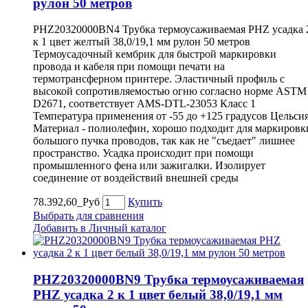
рулон 50 метров
PHZ20320000BN4 Трубка термоусаживаемая PHZ усадка 
к 1 цвет желтый 38,0/19,1 мм рулон 50 метров
Термоусадочный кембрик для быстрой маркировки
провода и кабеля при помощи печати на
термотрансферном принтере. Эластичный профиль с
высокой сопротивляемостью огню согласно норме ASTM
D2671, соответствует AMS-DTL-23053 Класс 1
Температура применения от -55 до +125 градусов Цельси
Материал - полиолефин, хорошо подходит для маркировк
большого пучка проводов, так как не "съедает" лишнее
пространство. Усадка происходит при помощи
промышленного фена или зажигалки. Изолирует
соединение от воздействий внешней среды
78.392,60_Руб
Купить
Выбрать для сравнения
Добавить в Личный каталог
PHZ20320000BN9 Трубка термоусаживаемая
PHZ усадка 2 к 1 цвет белый 38,0/19,1 мм