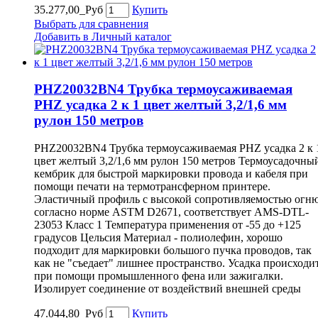
35.277,00_Руб
Купить
Выбрать для сравнения
Добавить в Личный каталог
PHZ20032BN4 Трубка термоусаживаемая
PHZ усадка 2 к 1 цвет желтый 3,2/1,6 мм
рулон 150 метров
PHZ20032BN4 Трубка термоусаживаемая PHZ усадка 2 к 
цвет желтый 3,2/1,6 мм рулон 150 метров Термоусадочны
кембрик для быстрой маркировки провода и кабеля при
помощи печати на термотрансферном принтере.
Эластичный профиль с высокой сопротивляемостью огн
согласно норме ASTM D2671, соответствует AMS-DTL-
23053 Класс 1 Температура применения от -55 до +125
градусов Цельсия Материал - полиолефин, хорошо
подходит для маркировки большого пучка проводов, так
как не "съедает" лишнее пространство. Усадка происходи
при помощи промышленного фена или зажигалки.
Изолирует соединение от воздействий внешней среды
47.044,80_Руб
Купить