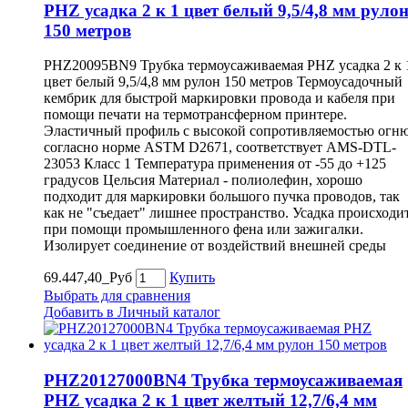
PHZ усадка 2 к 1 цвет белый 9,5/4,8 мм руло
150 метров
PHZ20095BN9 Трубка термоусаживаемая PHZ усадка 2 к 
цвет белый 9,5/4,8 мм рулон 150 метров Термоусадочный
кембрик для быстрой маркировки провода и кабеля при
помощи печати на термотрансферном принтере.
Эластичный профиль с высокой сопротивляемостью огн
согласно норме ASTM D2671, соответствует AMS-DTL-
23053 Класс 1 Температура применения от -55 до +125
градусов Цельсия Материал - полиолефин, хорошо
подходит для маркировки большого пучка проводов, так
как не "съедает" лишнее пространство. Усадка происходи
при помощи промышленного фена или зажигалки.
Изолирует соединение от воздействий внешней среды
69.447,40_Руб
Купить
Выбрать для сравнения
Добавить в Личный каталог
PHZ20127000BN4 Трубка термоусаживаемая
PHZ усадка 2 к 1 цвет желтый 12,7/6,4 мм