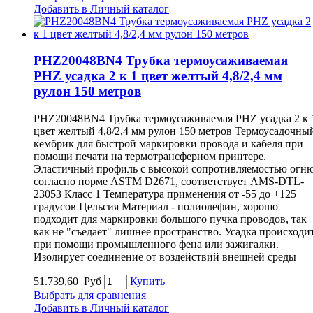
Добавить в Личный каталог
PHZ20048BN4 Трубка термоусаживаемая
PHZ усадка 2 к 1 цвет желтый 4,8/2,4 мм
рулон 150 метров
PHZ20048BN4 Трубка термоусаживаемая PHZ усадка 2 к 
цвет желтый 4,8/2,4 мм рулон 150 метров Термоусадочны
кембрик для быстрой маркировки провода и кабеля при
помощи печати на термотрансферном принтере.
Эластичный профиль с высокой сопротивляемостью огн
согласно норме ASTM D2671, соответствует AMS-DTL-
23053 Класс 1 Температура применения от -55 до +125
градусов Цельсия Материал - полиолефин, хорошо
подходит для маркировки большого пучка проводов, так
как не "съедает" лишнее пространство. Усадка происходи
при помощи промышленного фена или зажигалки.
Изолирует соединение от воздействий внешней среды
51.739,60_Руб
Купить
Выбрать для сравнения
Добавить в Личный каталог