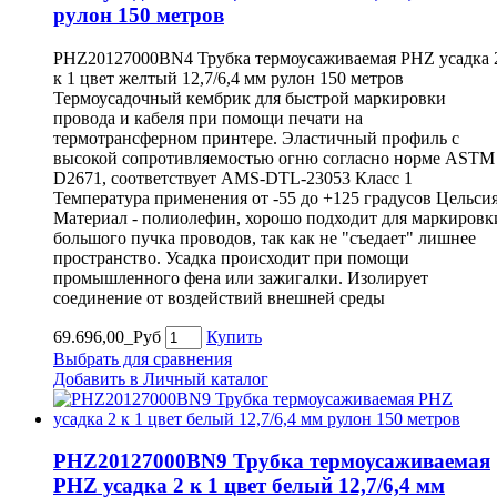
рулон 150 метров
PHZ20127000BN4 Трубка термоусаживаемая PHZ усадка 
к 1 цвет желтый 12,7/6,4 мм рулон 150 метров
Термоусадочный кембрик для быстрой маркировки
провода и кабеля при помощи печати на
термотрансферном принтере. Эластичный профиль с
высокой сопротивляемостью огню согласно норме ASTM
D2671, соответствует AMS-DTL-23053 Класс 1
Температура применения от -55 до +125 градусов Цельси
Материал - полиолефин, хорошо подходит для маркировк
большого пучка проводов, так как не "съедает" лишнее
пространство. Усадка происходит при помощи
промышленного фена или зажигалки. Изолирует
соединение от воздействий внешней среды
69.696,00_Руб
Купить
Выбрать для сравнения
Добавить в Личный каталог
PHZ20127000BN9 Трубка термоусаживаемая
PHZ усадка 2 к 1 цвет белый 12,7/6,4 мм