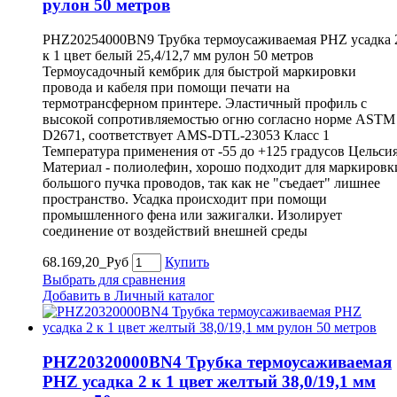
рулон 50 метров
PHZ20254000BN9 Трубка термоусаживаемая PHZ усадка 
к 1 цвет белый 25,4/12,7 мм рулон 50 метров
Термоусадочный кембрик для быстрой маркировки
провода и кабеля при помощи печати на
термотрансферном принтере. Эластичный профиль с
высокой сопротивляемостью огню согласно норме ASTM
D2671, соответствует AMS-DTL-23053 Класс 1
Температура применения от -55 до +125 градусов Цельси
Материал - полиолефин, хорошо подходит для маркировк
большого пучка проводов, так как не "съедает" лишнее
пространство. Усадка происходит при помощи
промышленного фена или зажигалки. Изолирует
соединение от воздействий внешней среды
68.169,20_Руб
Купить
Выбрать для сравнения
Добавить в Личный каталог
PHZ20320000BN4 Трубка термоусаживаемая
PHZ усадка 2 к 1 цвет желтый 38,0/19,1 мм