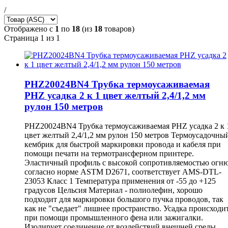
/
Отображено с
1
по
18
(из
18
товаров)
Страница 1 из 1
PHZ20024BN4 Трубка термоусаживаемая
PHZ усадка 2 к 1 цвет желтый 2,4/1,2 мм
рулон 150 метров
PHZ20024BN4 Трубка термоусаживаемая PHZ усадка 2 к 
цвет желтый 2,4/1,2 мм рулон 150 метров Термоусадочны
кембрик для быстрой маркировки провода и кабеля при
помощи печати на термотрансферном принтере.
Эластичный профиль с высокой сопротивляемостью огн
согласно норме ASTM D2671, соответствует AMS-DTL-
23053 Класс 1 Температура применения от -55 до +125
градусов Цельсия Материал - полиолефин, хорошо
подходит для маркировки большого пучка проводов, так
как не "съедает" лишнее пространство. Усадка происходи
при помощи промышленного фена или зажигалки.
Изолирует соединение от воздействий внешней среды