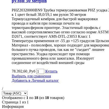
рулон 50 метров
PHZ20320000BN9 Трубка термоусаживаемая PHZ усадка 
к 1 цвет белый 38,0/19,1 мм рулон 50 метров
Термоусадочный кембрик для быстрой маркировки
провода и кабеля при помощи печати на
термотрансферном принтере. Эластичный профиль с
высокой сопротивляемостью огню согласно норме ASTM
D2671, соответствует AMS-DTL-23053 Класс 1
Температура применения от -55 до +125 градусов Цельси
Материал - полиолефин, хорошо подходит для маркировк
большого пучка проводов, так как не "съедает" лишнее
пространство. Усадка происходит при помощи
промышленного фена или зажигалки. Изолирует
соединение от воздействий внешней среды
78.392,60_Руб
Купить
Выбрать для сравнения
Добавить в Личный каталог
/
Отображено с
1
по
18
(из
18
товаров)
Страница 1 из 1
Информация