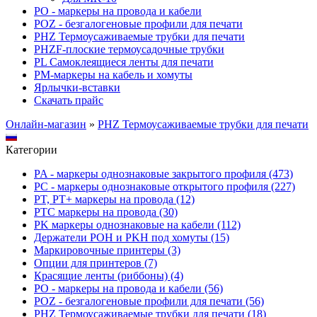
PO - маркеры на провода и кабели
POZ - безгалогеновые профили для печати
PHZ Термоусаживаемые трубки для печати
PHZF-плоские термоусадочные трубки
PL Самоклеящиеся ленты для печати
PM-маркеры на кабель и хомуты
Ярлычки-вставки
Скачать прайс
Онлайн-магазин
»
PHZ Термоусаживаемые трубки для печати
Категории
PA - маркеры однознаковые закрытого профиля (473)
PC - маркеры однознаковые открытого профиля (227)
PT, PT+ маркеры на провода (12)
PTC маркеры на провода (30)
PK маркеры однознаковые на кабели (112)
Держатели POH и PKH под хомуты (15)
Маркировочные принтеры (3)
Опции для принтеров (7)
Красящие ленты (риббоны) (4)
PO - маркеры на провода и кабели (56)
POZ - безгалогеновые профили для печати (56)
PHZ Термоусаживаемые трубки для печати (18)