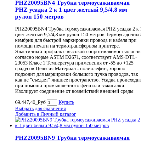
PHZ20095BN4 Трубка термоусаживаемая
PHZ усадка 2 к 1 цвет желтый 9,5/4,8 мм
рулон 150 метров
PHZ20095BN4 Трубка термоусаживаемая PHZ усадка 2 к 
цвет желтый 9,5/4,8 мм рулон 150 метров Термоусадочны
кембрик для быстрой маркировки провода и кабеля при
помощи печати на термотрансферном принтере.
Эластичный профиль с высокой сопротивляемостью огн
согласно норме ASTM D2671, соответствует AMS-DTL-
23053 Класс 1 Температура применения от -55 до +125
градусов Цельсия Материал - полиолефин, хорошо
подходит для маркировки большого пучка проводов, так
как не "съедает" лишнее пространство. Усадка происходи
при помощи промышленного фена или зажигалки.
Изолирует соединение от воздействий внешней среды
69.447,40_Руб
Купить
Выбрать для сравнения
Добавить в Личный каталог
PHZ20095BN9 Трубка термоусаживаемая