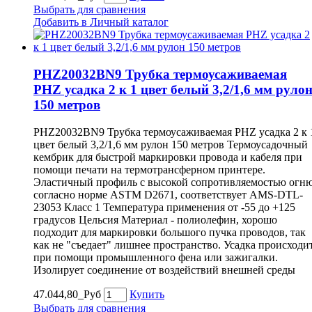
Выбрать для сравнения
Добавить в Личный каталог
PHZ20032BN9 Трубка термоусаживаемая
PHZ усадка 2 к 1 цвет белый 3,2/1,6 мм руло
150 метров
PHZ20032BN9 Трубка термоусаживаемая PHZ усадка 2 к 
цвет белый 3,2/1,6 мм рулон 150 метров Термоусадочный
кембрик для быстрой маркировки провода и кабеля при
помощи печати на термотрансферном принтере.
Эластичный профиль с высокой сопротивляемостью огн
согласно норме ASTM D2671, соответствует AMS-DTL-
23053 Класс 1 Температура применения от -55 до +125
градусов Цельсия Материал - полиолефин, хорошо
подходит для маркировки большого пучка проводов, так
как не "съедает" лишнее пространство. Усадка происходи
при помощи промышленного фена или зажигалки.
Изолирует соединение от воздействий внешней среды
47.044,80_Руб
Купить
Выбрать для сравнения