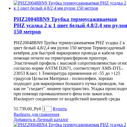
PHZ20048BN9 Трубка термоусаживаемая
PHZ усадка 2 к 1 цвет белый 4,8/2,4 мм руло
150 метров
PHZ20048BN9 Трубка термоусаживаемая PHZ усадка 2 к 
цвет белый 4,8/2,4 мм рулон 150 метров Термоусадочный
кембрик для быстрой маркировки провода и кабеля при
помощи печати на термотрансферном принтере.
Эластичный профиль с высокой сопротивляемостью огн
согласно норме ASTM D2671, соответствует AMS-DTL-
23053 Класс 1 Температура применения от -55 до +125
градусов Цельсия Материал - полиолефин, хорошо
подходит для маркировки большого пучка проводов, так
как не "съедает" лишнее пространство. Усадка происходи
при помощи промышленного фена или зажигалки.
Изолирует соединение от воздействий внешней среды
51.739,60_Руб
Купить
Выбрать для сравнения
Добавить в Личный каталог