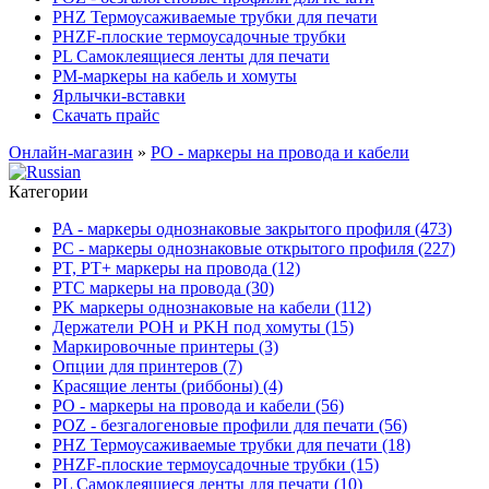
PHZ Термоусаживаемые трубки для печати
PHZF-плоские термоусадочные трубки
PL Самоклеящиеся ленты для печати
PM-маркеры на кабель и хомуты
Ярлычки-вставки
Скачать прайс
Онлайн-магазин
»
PO - маркеры на провода и кабели
Категории
PA - маркеры однознаковые закрытого профиля (473)
PC - маркеры однознаковые открытого профиля (227)
PT, PT+ маркеры на провода (12)
PTC маркеры на провода (30)
PK маркеры однознаковые на кабели (112)
Держатели POH и PKH под хомуты (15)
Маркировочные принтеры (3)
Опции для принтеров (7)
Красящие ленты (риббоны) (4)
PO - маркеры на провода и кабели (56)
POZ - безгалогеновые профили для печати (56)
PHZ Термоусаживаемые трубки для печати (18)
PHZF-плоские термоусадочные трубки (15)
PL Самоклеящиеся ленты для печати (10)