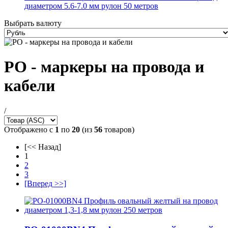
диаметром 5.6-7.0 мм рулон 50 метров
Выбрать валюту
PO - маркеры на провода и
кабели
/
Отображено с
1
по
20
(из
56
товаров)
[<< Назад]
1
2
3
[Вперед >>]