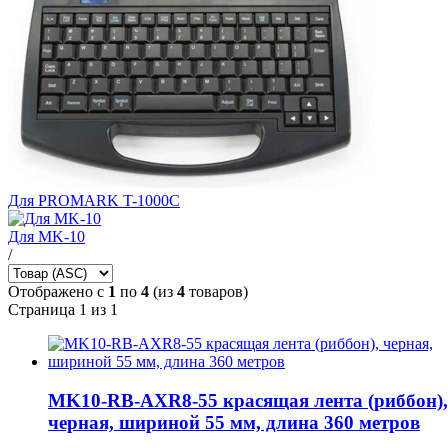
Для PROMARK T-1000C
Для MK-10
/
Отображено с
1
по
4
(из
4
товаров)
Страница 1 из 1
MK10-RB-AXR8-55 красящая лента (риббон),
черная, шириной 55 мм, длина 360 метров