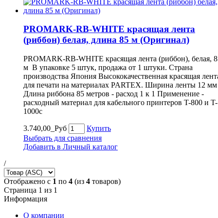
PROMARK-RB-WHITE красящая лента
(риббон) белая, длина 85 м (Оригинал)
PROMARK-RB-WHITE красящая лента (риббон), белая, 8
м В упаковке 5 штук, продажа от 1 штуки. Страна
производства Япония Высококачественная красящая лент
для печати на материалах PARTEX. Ширина ленты 12 мм
Длина риббона 85 метров - расход 1 к 1 Применение -
расходный материал для кабельного принтеров T-800 и T-
1000c
3.740,00_Руб
Купить
Выбрать для сравнения
Добавить в Личный каталог
/
Отображено с
1
по
4
(из
4
товаров)
Страница 1 из 1
Информация
О компании