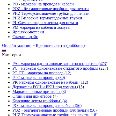
PO - маркеры на провода и кабели
POZ - безгалогеновые профили для печати
PHZ Термоусаживаемые трубки для печати
PHZF-плоские термоусадочные трубки
PL Самоклеящиеся ленты для печати
PM-маркеры на кабель и хомуты
Ярлычки-вставки
Скачать прайс
Онлайн-магазин
»
Красящие ленты (риббоны)
Категории
PA - маркеры однознаковые закрытого профиля (473)
PC - маркеры однознаковые открытого профиля (227)
PT, PT+ маркеры на провода (12)
PTC маркеры на провода (30)
PK маркеры однознаковые на кабели (112)
Держатели POH и PKH под хомуты (15)
Маркировочные принтеры (3)
Опции для принтеров (7)
Красящие ленты (риббоны) (4)
PO - маркеры на провода и кабели (56)
POZ - безгалогеновые профили для печати (56)
PHZ Термоусаживаемые трубки для печати (18)