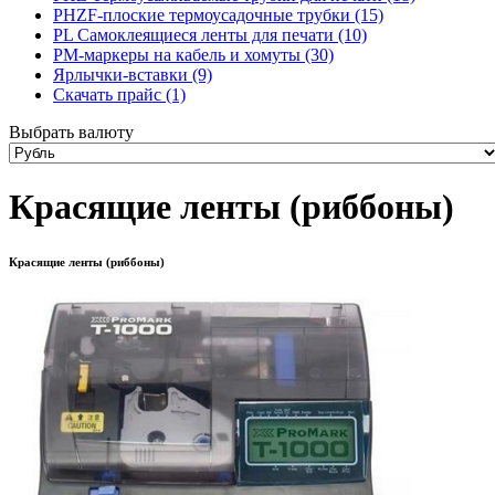
PHZF-плоские термоусадочные трубки (15)
PL Самоклеящиеся ленты для печати (10)
PM-маркеры на кабель и хомуты (30)
Ярлычки-вставки (9)
Скачать прайс (1)
Выбрать валюту
Красящие ленты (риббоны)
Красящие ленты (риббоны)