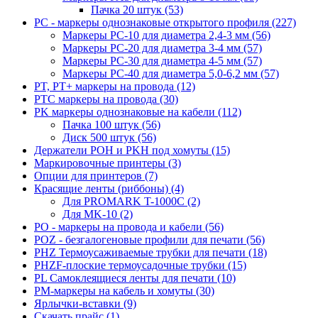
Пачка 20 штук (53)
PC - маркеры однознаковые открытого профиля (227)
Маркеры PC-10 для диаметра 2,4-3 мм (56)
Маркеры PC-20 для диаметра 3-4 мм (57)
Маркеры PC-30 для диаметра 4-5 мм (57)
Маркеры PC-40 для диаметра 5,0-6,2 мм (57)
PT, PT+ маркеры на провода (12)
PTC маркеры на провода (30)
PK маркеры однознаковые на кабели (112)
Пачка 100 штук (56)
Диск 500 штук (56)
Держатели POH и PKH под хомуты (15)
Маркировочные принтеры (3)
Опции для принтеров (7)
Красящие ленты (риббоны) (4)
Для PROMARK T-1000C (2)
Для MK-10 (2)
PO - маркеры на провода и кабели (56)
POZ - безгалогеновые профили для печати (56)
PHZ Термоусаживаемые трубки для печати (18)
PHZF-плоские термоусадочные трубки (15)
PL Самоклеящиеся ленты для печати (10)
PM-маркеры на кабель и хомуты (30)
Ярлычки-вставки (9)
Скачать прайс (1)