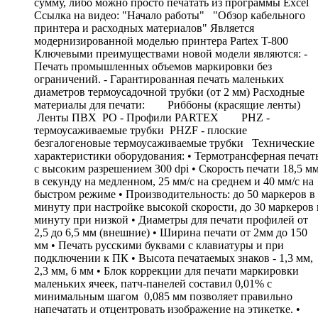
сумму, либо можно просто печатать из программы Excel
Ссылка на видео: "Начало работы" "Обзор кабельного
принтера и расходных материалов" Является
модернизированной моделью принтера Partex T-800
Ключевыми преимуществами новой модели являются: -
Печать промышленных объемов маркировки без
ограничений. - Гарантированная печать маленьких
диаметров термоусадочной трубки (от 2 мм) Расходные
материалы для печати: Риббоны (красящие ленты)
Ленты ПВХ PO - Профили PARTEX PHZ -
термоусаживаемые трубки PHZF - плоские
безгалогеновые термоусаживаемые трубки Технические
характеристики оборудования: • Термотрансферная печат
с высоким разрешением 300 dpi • Скорость печати 18,5 м
в секунду на медленном, 25 мм/с на среднем и 40 мм/с на
быстром режиме • Производительность: до 50 маркеров в
минуту при настройке высокой скорости, до 30 маркеров 
минуту при низкой • Диаметры для печати профилей от
2,5 до 6,5 мм (внешние) • Ширина печати от 2мм до 150
мм • Печать русскими буквами с клавиатуры и при
подключении к ПК • Высота печатаемых знаков - 1,3 мм,
2,3 мм, 6 мм • Блок коррекции для печати маркировки
маленьких ячеек, патч-панелей составил 0,01% с
минимальным шагом 0,085 мм позволяет правильно
напечатать и отцентровать изображение на этикетке. •