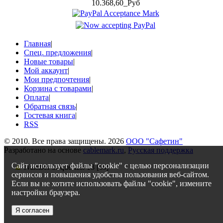
10.368,60_Руб
Главная
|
Спец. предложения
|
Новые товары
|
Мой аккаунт
|
Мои предпочтения
|
Корзина с товарами
|
Оплата
|
Обратная связь
|
Гостевая книга
|
RSS
© 2010. Все права защищены. 2026
ООО "Сафетин"
Разработано на основе
cablemark.ru
,
Русская поддержка
Сайт использует файлы "cookie" с целью персонализации
Number of queries: 18 [0s]
сервисов и повышения удобства пользования веб-сайтом.
Если вы не хотите использовать файлы "cookie", измените
настройки браузера.
Я согласен