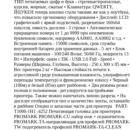
ТИП печатаемых цифр и букв - строчные/прописные,
курсив, жирные, сжатые • Клавиатура: QWERTY,
ЙЦУКЕН теперь кнопки стали такими же как у ноутбука,
что повысило эргономику оборудования • Дисплей: LCD
графический c яркой подсветкой, разрешение 160х64
пикселя, емкость дисплея - 3 строки • Автоматическое
приращение номера от 1 до 9999 при неизменном
буквенном символе, например АА0001, АА0002 и т.д. •
Встроенная память - 15000 символов, срок службы
внутренней батареи для хранения данных - 5 лет • Блок
питания машинки - 100/240 Вольт, 50/60 Гц, мощность 13
Вт • Интерфейс связи с ПК - USB 2.0 Full - Speed •
Размеры (Ширина, Глубина, Высота) - 250 х 300 х 85 мм •
Вес принтера 2 кг • Высокая стойкость печати к
агрессивной среде (повышенная влажность, ультрафиолет
перепады температур) и фрикционному износу • Черный
(100м) и белый (85м) цвет риббонов. • Два режима резки:
полная и половинная - регулируется настройками
принтера. Также можно напечатать линию разреза. • На
дисплее отображается тип и количество ленты, оставшейс
в риббоне Опции и запасные части для принтера PART-
T1000-1H1 -4252 Печатающая головка для принтеров
PROMARK PROMARK-CU набор нож + ограничитель
PROMARK-TA-направляющая для профилей PROMARK
TW подогреватель профилей PROMARK-TA-CLEAN