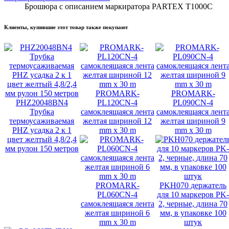
Брошюра с описанием маркиратора PARTEX T1000C
Клиенты, купившие этот товар также покупают
PROMARK-
PROMARK-
PHZ20048BN4
PL120CN-4
PL090CN-4
Трубка
самоклеящаяся лента
самоклеящаяся лент
термоусаживаемая
желтая шириной 12
желтая шириной 9
PHZ усадка 2 к 1
mm x 30 m
mm x 30 m
цвет желтый 4,8/2,4
мм рулон 150 метров
PROMARK-
PKH070 держатель
PL060CN-4
для 10 маркеров PK
самоклеящаяся лента
2, черные, длина 70
желтая шириной 6
мм, в упаковке 100
mm x 30 m
штук