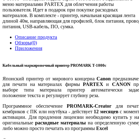
меню материалами PARTEX для облегчения работы
пользователя. Идет в подарок при покупке расходных
материалов. В комплекте - принтер, начальная красящая лента
длиной 40м, направляющая для профилей, блок питания, прово
питания, USB-кабель, ПО, сумка.
Описание продукта
Обзоры(0)
Приложения
Кабельный маркировочный принтер PROMARK T-1000c
Японский принтер от мирового концерна
Canon
предназначе
для печати на материалах фирмы
PARTEX
и
CANON
пр
выборе типа материала принтер автоматически задае
положение текста и регулирует глубину реза.
Программное обеспечение
PROMARK-Creator
для печат
кембриков с ПК или ноутбука - действует
12 месяцев
с момент
активации. Для продления лицензии необходимо купить у н
оригинальные
расходные материалы
на определенную сумму
либо можно просто печатать из программы
Excel