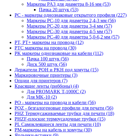
Маркеры PA3 для диаметра 8-16 мм (53)
Пачка 20 штук (53)
PC - маркеры однознаковые открытого профиля (227)
Маркеры PC-10 для диаметра 2,4-3 мм (56)
Маркеры PC-20 для диаметра 3-4 мм (57)
Маркеры PC-30 для диаметра 4-5 мм (57)
Маркеры PC-40 для диаметра 5,0-6,2 мм (57)
PT, PT+ маркеры на провода (12)
PTC маркеры на провода (30)
PK маркеры однознаковые на кабели (112)
Пачка 100 штук (56)
Диск 500 штук (56)
Держатели POH и PKH под хомуты (15)
Маркировочные принтеры (3)
Опции для принтеров (7)
Красящие ленты (риббоны) (4)
Для PROMARK T-1000C (2)
Для MK-10 (2)
PO - маркеры на провода и кабели (56)
POZ - безгалогеновые профили для печати (56)
PHZ Термоусаживаемые трубки для печати (18)
PHZF-плоские термоусадочные трубки (15)
PL Самоклеящиеся ленты для печати (10)
PM-маркеры на кабель и хомуты (30)
Ярлычки-вставки (9)