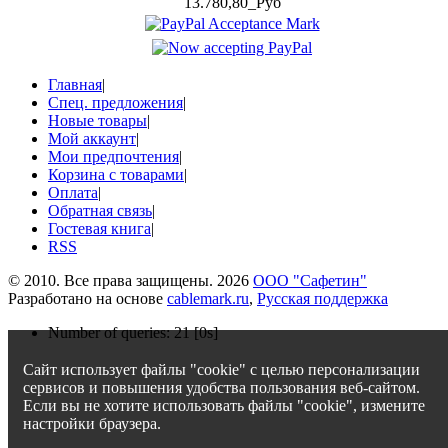
13.780,80_Руб
Главная
|
Спец. предложения
|
Новые товары
|
Мой аккаунт
|
Мои предпочтения
|
Корзина с товарами
|
Оплата
|
Обратная связь
|
Гостевая книга
|
RSS
© 2010. Все права защищены. 2026
ООО "Сафетин"
Разработано на основе
cablemark.ru
,
Русская поддержка
Number of queries: 21 [0s]
Сайт использует файлы "cookie" с целью персонализации
сервисов и повышения удобства пользования веб-сайтом.
Если вы не хотите использовать файлы "cookie", измените
настройки браузера.