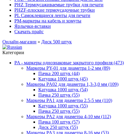
PHZ Термоусаживаемые трубки для печати
PHZF-плоские термоусадочные трубки
PL Самоклеящиеся ленты для печати
PM-маркеры на кабель и хомуты
Ярлычки-вставки
Скачать прайс
Онлайн-магазин
»
Диск 500 штук
Категории
PA - маркеры однознаковые закрытого профиля (473)
Маркеры PY-01 для диаметра 1-2 мм (89)
Пачка 200 штук (44)
Катушка 1000 штук (45)
Маркеры PA02 для диаметра 1,3-3,0 мм (109)
Катушка 1000 штук (54)
Пачка 250 штук (55)
Маркеры PA1 для диаметра 2.5-5 мм (110)
Катушка 1000 штук (55)
Пачка 250 штук (55)
Маркеры PA2 для диаметра 4-10 мм (112)
Пачка 100 штук (57)
Диск 250 штук (55)
Маркеры PA3 для диаметра 8-16 мм (53)