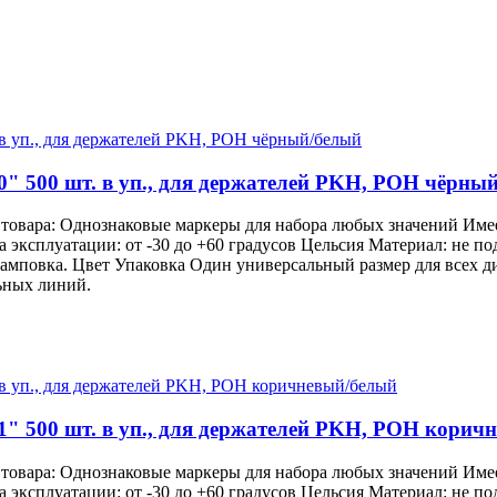
0" 500 шт. в уп., для держателей PKH, POH чёрны
 товара: Однознаковые маркеры для набора любых значений Им
ра эксплуатации: от -30 до +60 градусов Цельсия Материал: не 
тамповка. Цвет Упаковка Один универсальный размер для всех 
ьных линий.
1" 500 шт. в уп., для держателей PKH, POH корич
 товара: Однознаковые маркеры для набора любых значений Им
ра эксплуатации: от -30 до +60 градусов Цельсия Материал: не 