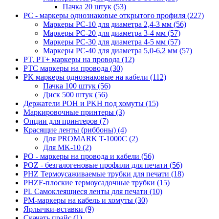
Пачка 20 штук (53)
PC - маркеры однознаковые открытого профиля (227)
Маркеры PC-10 для диаметра 2,4-3 мм (56)
Маркеры PC-20 для диаметра 3-4 мм (57)
Маркеры PC-30 для диаметра 4-5 мм (57)
Маркеры PC-40 для диаметра 5,0-6,2 мм (57)
PT, PT+ маркеры на провода (12)
PTC маркеры на провода (30)
PK маркеры однознаковые на кабели (112)
Пачка 100 штук (56)
Диск 500 штук (56)
Держатели POH и PKH под хомуты (15)
Маркировочные принтеры (3)
Опции для принтеров (7)
Красящие ленты (риббоны) (4)
Для PROMARK T-1000C (2)
Для MK-10 (2)
PO - маркеры на провода и кабели (56)
POZ - безгалогеновые профили для печати (56)
PHZ Термоусаживаемые трубки для печати (18)
PHZF-плоские термоусадочные трубки (15)
PL Самоклеящиеся ленты для печати (10)
PM-маркеры на кабель и хомуты (30)
Ярлычки-вставки (9)
Скачать прайс (1)