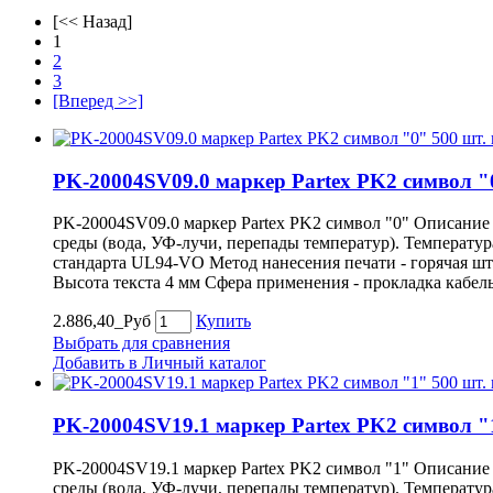
[<< Назад]
1
2
3
[Вперед >>]
PK-20004SV09.0 маркер Partex PK2 символ "
PK-20004SV09.0 маркер Partex PK2 символ "0" Описание
среды (вода, УФ-лучи, перепады температур). Температу
стандарта UL94-VO Метод нанесения печати - горячая ш
Высота текста 4 мм Сфера применения - прокладка кабел
2.886,40_Руб
Купить
Выбрать для сравнения
Добавить в Личный каталог
PK-20004SV19.1 маркер Partex PK2 символ "
PK-20004SV19.1 маркер Partex PK2 символ "1" Описание
среды (вода, УФ-лучи, перепады температур). Температу