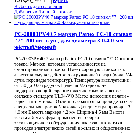
1.218,80_Руб
Купить
Выбрать для сравнения
Добавить в Личный каталог
PC-20003PV40.7 маркер Partex PC-10 символ
"7" 200 шт. в уп., для диаметра 3.0-4.0 мм,
жёлтый/чёрный
PC-20003PV40.7 маркер Partex PC-10 символ "7" Описан
товара: Маркер, который устанавливается на
смонтированный провод. Имеет хорошую стойкость к
агрессивному воздействию окружающей среды (вода, УФ
лучи, перепады температур). Температура эксплуатации:
от -30 до +60 градусов Цельсия Материал: не
поддерживающий горение пластик, самопогашение
согласно стандарта UL94-VO Метод нанесения печати -
горячая штамповка. Отлично держится на проводе за счет
специальных кромок Упаковка Для диаметра проводов 3.
4.0 мм Высота маркера 4,2 мм Ширина 4,5 мм Высота
текста 2,6 мм Сфера применения - сборка
электрощитового оборудования, шкафов автоматики,
проводка электрических сетей в жилых и общественных