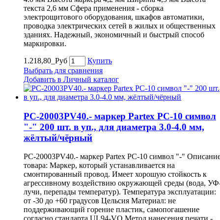
текста 2,6 мм Сфера применения - сборка
электрощитового оборудования, шкафов автоматики,
проводка электрических сетей в жилых и общественных
зданиях. Надежный, экономичный и быстрый способ
маркировки.
1.218,80_Руб
Купить
Выбрать для сравнения
Добавить в Личный каталог
PC-20003PV40.- маркер Partex PC-10 символ
"-" 200 шт. в уп., для диаметра 3.0-4.0 мм,
жёлтый/чёрный
PC-20003PV40.- маркер Partex PC-10 символ "-" Описани
товара: Маркер, который устанавливается на
смонтированный провод. Имеет хорошую стойкость к
агрессивному воздействию окружающей среды (вода, УФ
лучи, перепады температур). Температура эксплуатации:
от -30 до +60 градусов Цельсия Материал: не
поддерживающий горение пластик, самопогашение
согласно стандарта UL94-VO Метод нанесения печати -