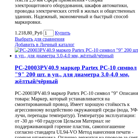
электрощитового оборудования, шкафов автоматики,
проводка электрических сетей в жилых и общественных
зданиях. Надежный, экономичный и быстрый способ
маркировки.
1.218,80_Руб
Купить
Выбрать для сравнения
Добавить в Личный каталог
PC-20003PV40.9 маркер Partex PC-10 символ
"9" 200 шт. в уп., для диаметра 3.0-4.0 мм,
жёлтый/чёрный
PC-20003PV40.9 маркер Partex PC-10 символ "9" Описан
товара: Маркер, который устанавливается на
смонтированный провод. Имеет хорошую стойкость к
агрессивному воздействию окружающей среды (вода, УФ
лучи, перепады температур). Температура эксплуатации:
от -30 до +60 градусов Цельсия Материал: не
поддерживающий горение пластик, самопогашение
согласно стандарта UL94-VO Метод нанесения печати -
горячая штамповка. Отлично держится на проводе за счет