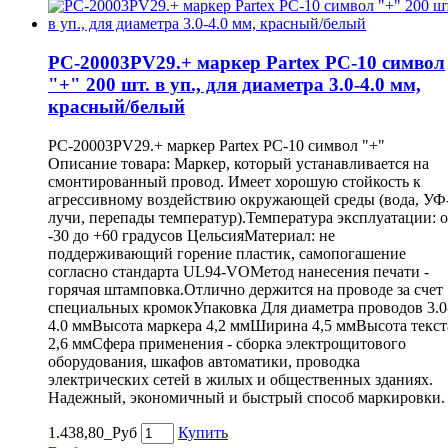
PC-20003PV29.+ маркер Partex PC-10 символ
"+" 200 шт. в уп., для диаметра 3.0-4.0 мм,
красный/белый
PC-20003PV29.+ маркер Partex PC-10 символ "+"
Описание товара: Маркер, который устанавливается на
смонтированный провод. Имеет хорошую стойкость к
агрессивному воздействию окружающей среды (вода, УФ
лучи, перепады температур).Температура эксплуатации: о
-30 до +60 градусов ЦельсияМатериал: не
поддерживающий горение пластик, самопогашение
согласно стандарта UL94-VOМетод нанесения печати -
горячая штамповка.Отлично держится на проводе за счет
специальных кромокУпаковка Для диаметра проводов 3.0
4.0 ммВысота маркера 4,2 ммШирина 4,5 ммВысота текст
2,6 ммСфера применения - сборка электрощитового
оборудования, шкафов автоматики, проводка
электрических сетей в жилых и общественных зданиях.
Надежный, экономичный и быстрый способ маркировки.
1.438,80_Руб
Купить