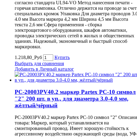
согласно стандарта UL94-VO Метод нанесения печати -
горячая штамповка. Отлично держится на проводе за счет
специальных кромок Упаковка Для диаметра проводов 3.
4.0 мм Высота маркера 4,2 мм Ширина 4,5 мм Высота
текста 2,6 мм Сфера применения - сборка
электрощитового оборудования, шкафов автоматики,
проводка электрических сетей в жилых и общественных
зданиях. Надежный, экономичный и быстрый способ
маркировки.
1.218,80_Руб
Купить
Выбрать для сравнения
Добавить в Личный каталог
PC-20003PV40.2 маркер Partex PC-10 символ
"2" 200 шт. в уп., для диаметра 3.0-4.0 мм,
жёлтый/чёрный
PC-20003PV40.2 маркер Partex PC-10 символ "2" Описан
товара: Маркер, который устанавливается на
смонтированный провод. Имеет хорошую стойкость к
агрессивному воздействию окружающей среды (вода, УФ