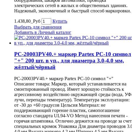
оборудования, шкафов автоматики, проводка
электрических сетей в жилых и общественных зданиях.
Надежный, экономичный и быстрый способ маркировки.
1.438,80_Руб
Купить
Выбрать для сравнения
Добавить в Личный каталог
PC-20003PV40.+ маркер Partex PC-10 символ
"+" 200 шт. в уп., для диаметра 3.0-4.0 мм,
жёлтый/чёрный
PC-20003PV40.+ маркер Partex PC-10 символ "+"
Описание товара: Маркер, который устанавливается на
смонтированный провод. Имеет хорошую стойкость к
агрессивному воздействию окружающей среды (вода, УФ
лучи, перепады температур). Температура эксплуатации:
от -30 до +60 градусов Цельсия Материал: не
поддерживающий горение пластик, самопогашение
согласно стандарта UL94-VO Метод нанесения печати -
горячая штамповка. Отлично держится на проводе за счет
специальных кромок Упаковка Для диаметра проводов 3.
4.0 мм Высота маркера 4,2 мм Ширина 4,5 мм Высота