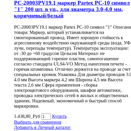
PC-20003PV19.1 маркер Partex PC-10 символ
"1" 200 шт. в уп., для диаметра 3.0-4.0 мм,
коричневый/белый
PC-20003PV19.1 маркер Partex PC-10 символ "1" Описан
товара: Маркер, который устанавливается на
смонтированный провод. Имеет хорошую стойкость к
агрессивному воздействию окружающей среды (вода, УФ
лучи, перепады температур). Температура эксплуатации:
от -30 до +60 градусов Цельсия Материал: не
поддерживающий горение пластик, самопогашение
согласно стандарта UL94-VO Метод нанесения печати -
горячая штамповка. Отлично держится на проводе за счет
специальных кромок Упаковка Для диаметра проводов 3.
4.0 мм Высота маркера 4,2 мм Ширина 4,5 мм Высота
текста 2,6 мм Сфера применения - сборка
электрощитового оборудования, шкафов автоматики,
проводка электрических сетей в жилых и общественных
зданиях. Надежный, экономичный и быстрый способ
маркировки.
1.438,80_Руб
Купить
Выбрать для сравнения
Добавить в Личный каталог