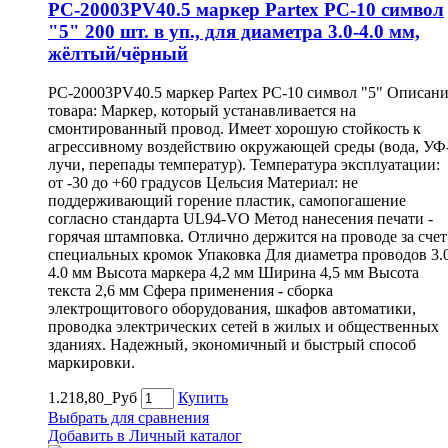
PC-20003PV40.5 маркер Partex PC-10 символ
"5" 200 шт. в уп., для диаметра 3.0-4.0 мм,
жёлтый/чёрный
PC-20003PV40.5 маркер Partex PC-10 символ "5" Описан
товара: Маркер, который устанавливается на
смонтированный провод. Имеет хорошую стойкость к
агрессивному воздействию окружающей среды (вода, УФ
лучи, перепады температур). Температура эксплуатации:
от -30 до +60 градусов Цельсия Материал: не
поддерживающий горение пластик, самопогашение
согласно стандарта UL94-VO Метод нанесения печати -
горячая штамповка. Отлично держится на проводе за счет
специальных кромок Упаковка Для диаметра проводов 3.
4.0 мм Высота маркера 4,2 мм Ширина 4,5 мм Высота
текста 2,6 мм Сфера применения - сборка
электрощитового оборудования, шкафов автоматики,
проводка электрических сетей в жилых и общественных
зданиях. Надежный, экономичный и быстрый способ
маркировки.
1.218,80_Руб
Купить
Выбрать для сравнения
Добавить в Личный каталог