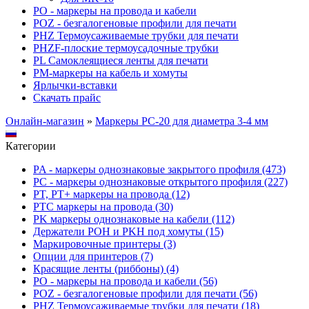
PO - маркеры на провода и кабели
POZ - безгалогеновые профили для печати
PHZ Термоусаживаемые трубки для печати
PHZF-плоские термоусадочные трубки
PL Самоклеящиеся ленты для печати
PM-маркеры на кабель и хомуты
Ярлычки-вставки
Скачать прайс
Онлайн-магазин
»
Маркеры PC-20 для диаметра 3-4 мм
Категории
PA - маркеры однознаковые закрытого профиля (473)
PC - маркеры однознаковые открытого профиля (227)
PT, PT+ маркеры на провода (12)
PTC маркеры на провода (30)
PK маркеры однознаковые на кабели (112)
Держатели POH и PKH под хомуты (15)
Маркировочные принтеры (3)
Опции для принтеров (7)
Красящие ленты (риббоны) (4)
PO - маркеры на провода и кабели (56)
POZ - безгалогеновые профили для печати (56)
PHZ Термоусаживаемые трубки для печати (18)