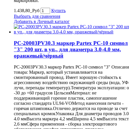
маркировки.
1.438,80_Руб
Купить
Выбрать для сравнения
Добавить в Личный каталог
PC-20003PV30.3 маркер Partex PC-10 символ
"3" 200 шт. в уп., для диаметра 3.0-4.0 мм,
оранжевый/чёрный
PC-20003PV30.3 маркер Partex PC-10 символ "3" Описан
товара: Маркер, который устанавливается на
смонтированный провод. Имеет хорошую стойкость к
агрессивному воздействию окружающей среды (вода, УФ
лучи, перепады температур).Температура эксплуатации: о
-30 до +60 градусов ЦельсияМатериал: не
поддерживающий горение пластик, самопогашение
согласно стандарта UL94-VOМетод нанесения печати -
горячая штамповка.Отлично держится на проводе за счет
специальных кромокУпаковка Для диаметра проводов 3.0
4.0 ммВысота маркера 4,2 ммШирина 4,5 ммВысота текст
2,6 ммСфера применения - сборка электрощитового