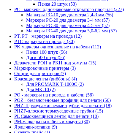
Пачка 20 штук (53)
PC - маркеры однознаковые открытого профиля (227)
Маркеры PC-10 для диаметра 2,4-3 мм (56)
Маркеры PC-20 для диаметра 3-4 мм (57)
Маркеры PC-30 для диаметра 4-5 мм (57)
Маркеры PC-40 для диаметра 5,0-6,2 мм (57)
PT, PT+ маркеры на провода (12)
PTC маркеры на провода (30)
PK маркеры однознаковые на кабели (112)
Пачка 100 штук (56)
Диск 500 штук (56)
Держатели POH и PKH под хомуты (15)
Маркировочные принтеры (3)
Опции для принтеров (7)
Красящие ленты (риббоны) (4)
Для PROMARK T-1000C (2)
Для MK-10 (2)
PO - маркеры на провода и кабели (56)
POZ - безгалогеновые профили для печати (56)
PHZ Термоусаживаемые трубки для печати (18)
PHZF-плоские термоусадочные трубки (15)
PL Самоклеящиеся ленты для печати (10)
PM-маркеры на кабель и хомуты (30)
Ярлычки-вставки (9)
Скачать прайс (1)