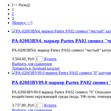
[<< Назад]
1
2
3
[Вперед >>]
PA-02003BN4. маркер Partex PA02 символ "чи
PA-02003BN4. маркер Partex PA02 символ "чистый" катушк
3.504,60_Руб
Купить
Выбрать для сравнения
Добавить в Личный каталог
PA-02003BV09.0 маркер Partex PA02 символ "
PA-02003BV09.0 маркер Partex PA02 символ "0" Описание
воздействию окружающей среды (вода, УФ-лучи, темпера
3.737,80_Руб
Купить
Выбрать для сравнения