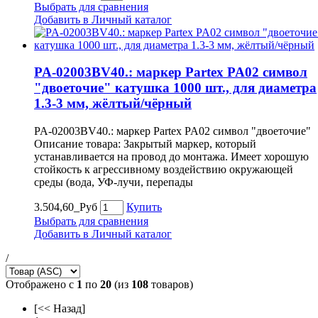
Выбрать для сравнения
Добавить в Личный каталог
PA-02003BV40.: маркер Partex PA02 символ
"двоеточие" катушка 1000 шт., для диаметра
1.3-3 мм, жёлтый/чёрный
PA-02003BV40.: маркер Partex PA02 символ "двоеточие"
Описание товара: Закрытый маркер, который
устанавливается на провод до монтажа. Имеет хорошую
стойкость к агрессивному воздействию окружающей
среды (вода, УФ-лучи, перепады
3.504,60_Руб
Купить
Выбрать для сравнения
Добавить в Личный каталог
/
Отображено с
1
по
20
(из
108
товаров)
[<< Назад]