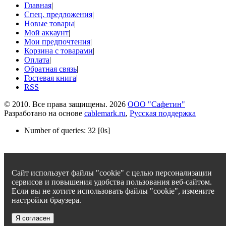
Главная
|
Спец. предложения
|
Новые товары
|
Мой аккаунт
|
Мои предпочтения
|
Корзина с товарами
|
Оплата
|
Обратная связь
|
Гостевая книга
|
RSS
© 2010. Все права защищены. 2026
ООО "Сафетин"
Разработано на основе
cablemark.ru
,
Русская поддержка
Number of queries: 32 [0s]
Сайт использует файлы "cookie" с целью персонализации
сервисов и повышения удобства пользования веб-сайтом.
Если вы не хотите использовать файлы "cookie", измените
настройки браузера.
Я согласен