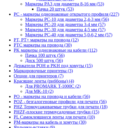
Маркеры PA3 для диаметра 8-16 мм (53)
Пачка 20 штук (53)
PC - маркеры однознаковые открытого профиля (227)
Маркеры PC-10 для диаметра 2,4-3 мм (56)
Маркеры PC-20 для диаметра 3-4 мм (57)
Маркеры PC-30 для диаметра 4-5 мм (57)
Маркеры PC-40 для диаметра 5,0-6,2 мм (57)
PT, PT+ маркеры на провода (12)
PTC маркеры на провода (30)
PK маркеры однознаковые на кабели (112)
Пачка 100 штук (56)
Диск 500 штук (56)
Держатели POH и PKH под хомуты (15)
Маркировочные принтеры (3)
Опции для принтеров (7)
Красящие ленты (риббоны) (4)
Для PROMARK T-1000C (2)
Для MK-10 (2)
PO - маркеры на провода и кабели (56)
POZ - безгалогеновые профили для печати (56)
PHZ Термоусаживаемые трубки для печати (18)
PHZF-плоские термоусадочные трубки (15)
PL Самоклеящиеся ленты для печати (10)
PM-маркеры на кабель и хомуты (30)
Ярлычки-вставки (9)