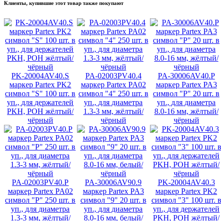
Клиенты, купившие этот товар также покупают
PK-20004AV40.S
PA-02003PV40.4
PA-30006AV40.P
маркер Partex PK2
маркер Partex PA02
маркер Partex PA3
символ "S" 100 шт. в
символ "4" 250 шт. в
символ "P" 20 шт. в
уп., для держателей
уп., для диаметра
уп., для диаметра
PKH, POH жёлтый/
1.3-3 мм, жёлтый/
8.0-16 мм, жёлтый/
чёрный
чёрный
чёрный
PA-02003PV40.P
PA-30006AV90.9
PK-20004AV40.3
маркер Partex PA02
маркер Partex PA3
маркер Partex PK2
символ "P" 250 шт. в
символ "9" 20 шт. в
символ "3" 100 шт. 
уп., для диаметра
уп., для диаметра
уп., для держателей
1.3-3 мм, жёлтый/
8.0-16 мм, белый/
PKH, POH жёлтый/