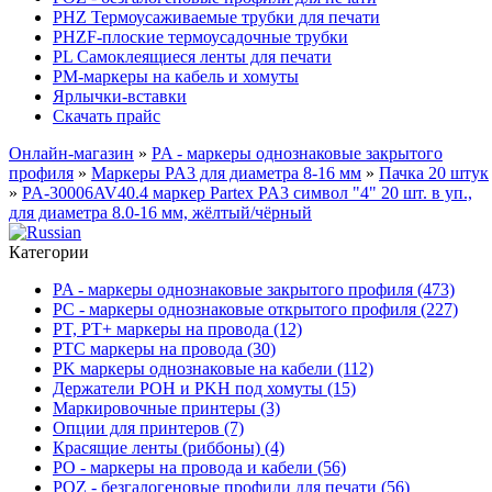
PHZ Термоусаживаемые трубки для печати
PHZF-плоские термоусадочные трубки
PL Самоклеящиеся ленты для печати
PM-маркеры на кабель и хомуты
Ярлычки-вставки
Скачать прайс
Онлайн-магазин
»
PA - маркеры однознаковые закрытого
профиля
»
Маркеры PA3 для диаметра 8-16 мм
»
Пачка 20 штук
»
PA-30006AV40.4 маркер Partex PA3 символ "4" 20 шт. в уп.,
для диаметра 8.0-16 мм, жёлтый/чёрный
Категории
PA - маркеры однознаковые закрытого профиля (473)
PC - маркеры однознаковые открытого профиля (227)
PT, PT+ маркеры на провода (12)
PTC маркеры на провода (30)
PK маркеры однознаковые на кабели (112)
Держатели POH и PKH под хомуты (15)
Маркировочные принтеры (3)
Опции для принтеров (7)
Красящие ленты (риббоны) (4)
PO - маркеры на провода и кабели (56)
POZ - безгалогеновые профили для печати (56)