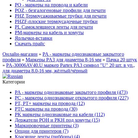
PO - маркеры на провода и кабели
POZ - безгалогеновые профили для печати
PHZ Термоусаживаемые трубки для печати
PHZF-плоские термоусадочные трубки
PL Самоклеящиеся ленты для печати
PM-маркеры на кабель и хомуты
Ярлычки-вставки
Скачать прайс
Онлайн-магазин
»
PA - маркеры однознаковые закрытого
профиля
»
Маркеры PA3 для диаметра 8-16 мм
»
Пачка 20 штук
»
PA-30006AV40.U маркер Partex PA3 символ "U" 20 шт. в уп.,
для диаметра 8.0-16 мм, жёлтый/чёрный
Категории
PA - маркеры однознаковые закрытого профиля (473)
PC - маркеры однознаковые открытого профиля (227)
PT, PT+ маркеры на провода (12)
PTC маркеры на провода (30)
PK маркеры однознаковые на кабели (112)
Держатели POH и PKH под хомуты (15)
Маркировочные принтеры (3)
Опции для принтеров (7)
Красящие ленты (риббоны) (4)