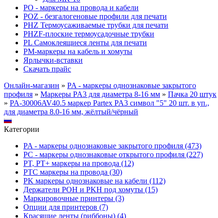
PO - маркеры на провода и кабели
POZ - безгалогеновые профили для печати
PHZ Термоусаживаемые трубки для печати
PHZF-плоские термоусадочные трубки
PL Самоклеящиеся ленты для печати
PM-маркеры на кабель и хомуты
Ярлычки-вставки
Скачать прайс
Онлайн-магазин
»
PA - маркеры однознаковые закрытого
профиля
»
Маркеры PA3 для диаметра 8-16 мм
»
Пачка 20 штук
»
PA-30006AV40.5 маркер Partex PA3 символ "5" 20 шт. в уп.,
для диаметра 8.0-16 мм, жёлтый/чёрный
Категории
PA - маркеры однознаковые закрытого профиля (473)
PC - маркеры однознаковые открытого профиля (227)
PT, PT+ маркеры на провода (12)
PTC маркеры на провода (30)
PK маркеры однознаковые на кабели (112)
Держатели POH и PKH под хомуты (15)
Маркировочные принтеры (3)
Опции для принтеров (7)
Красящие ленты (риббоны) (4)