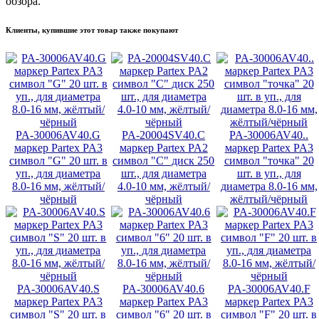
обзора.
Клиенты, купившие этот товар также покупают
PA-30006AV40.G
PA-20004SV40.C
PA-30006AV40..
маркер Partex PA3
маркер Partex PA2
маркер Partex PA3
символ "G" 20 шт. в
символ "C" диск 250
символ "точка" 20
уп., для диаметра
шт., для диаметра
шт. в уп., для
8.0-16 мм, жёлтый/
4.0-10 мм, жёлтый/
диаметра 8.0-16 мм,
чёрный
чёрный
жёлтый/чёрный
PA-30006AV40.S
PA-30006AV40.6
PA-30006AV40.F
маркер Partex PA3
маркер Partex PA3
маркер Partex PA3
символ "S" 20 шт. в
символ "6" 20 шт. в
символ "F" 20 шт. в