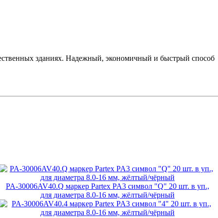
щественных зданиях. Надежный, экономичный и быстрый способ
PA-30006AV40.Q маркер Partex PA3 символ "Q" 20 шт. в уп.,
для диаметра 8.0-16 мм, жёлтый/чёрный