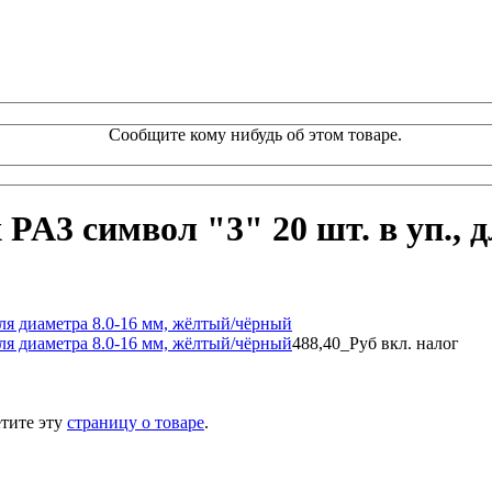
Сообщите кому нибудь об этом товаре.
PA3 символ "3" 20 шт. в уп., д
488,40_Руб
вкл. налог
тите эту
страницу о товаре
.