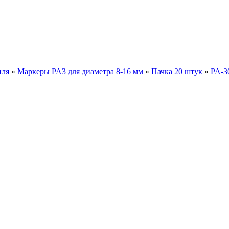
иля
»
Маркеры PA3 для диаметра 8-16 мм
»
Пачка 20 штук
»
PA-30