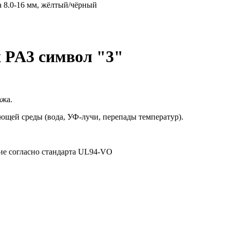
а 8.0-16 мм, жёлтый/чёрный
x PA3 символ "3"
ажа.
ющей среды (вода, УФ-лучи, перепады температур).
ие согласно стандарта UL94-VO