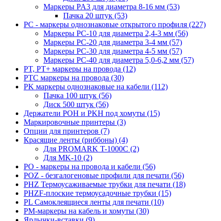
Маркеры PA3 для диаметра 8-16 мм (53)
Пачка 20 штук (53)
PC - маркеры однознаковые открытого профиля (227)
Маркеры PC-10 для диаметра 2,4-3 мм (56)
Маркеры PC-20 для диаметра 3-4 мм (57)
Маркеры PC-30 для диаметра 4-5 мм (57)
Маркеры PC-40 для диаметра 5,0-6,2 мм (57)
PT, PT+ маркеры на провода (12)
PTC маркеры на провода (30)
PK маркеры однознаковые на кабели (112)
Пачка 100 штук (56)
Диск 500 штук (56)
Держатели POH и PKH под хомуты (15)
Маркировочные принтеры (3)
Опции для принтеров (7)
Красящие ленты (риббоны) (4)
Для PROMARK T-1000C (2)
Для MK-10 (2)
PO - маркеры на провода и кабели (56)
POZ - безгалогеновые профили для печати (56)
PHZ Термоусаживаемые трубки для печати (18)
PHZF-плоские термоусадочные трубки (15)
PL Самоклеящиеся ленты для печати (10)
PM-маркеры на кабель и хомуты (30)
Ярлычки-вставки (9)