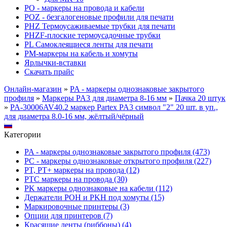
PO - маркеры на провода и кабели
POZ - безгалогеновые профили для печати
PHZ Термоусаживаемые трубки для печати
PHZF-плоские термоусадочные трубки
PL Самоклеящиеся ленты для печати
PM-маркеры на кабель и хомуты
Ярлычки-вставки
Скачать прайс
Онлайн-магазин
»
PA - маркеры однознаковые закрытого
профиля
»
Маркеры PA3 для диаметра 8-16 мм
»
Пачка 20 штук
»
PA-30006AV40.2 маркер Partex PA3 символ "2" 20 шт. в уп.,
для диаметра 8.0-16 мм, жёлтый/чёрный
Категории
PA - маркеры однознаковые закрытого профиля (473)
PC - маркеры однознаковые открытого профиля (227)
PT, PT+ маркеры на провода (12)
PTC маркеры на провода (30)
PK маркеры однознаковые на кабели (112)
Держатели POH и PKH под хомуты (15)
Маркировочные принтеры (3)
Опции для принтеров (7)
Красящие ленты (риббоны) (4)