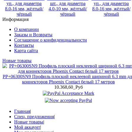
уп., для диаметра
шт., для диаметра
уп., для диаметра
8.0-16 мм, жёлтый/
4.0-10 мм, жёлтый/
8.0-16 мм, жёлтый/
чёрный
чёрный
чёрный
Информация
О компании
Заказы и Возвраты
Соглашение о конфиденциальности
Контакты
Карта сайта
Новые товары
PP+06300SN9 Профиль плоский неклеевой шириной 6.3 mm дл
коннекторов Phoenix Contact белый 17 метров
10.368,60_Руб
Главная
|
Спец. предложения
|
Новые товары
|
Мой аккаунт
|