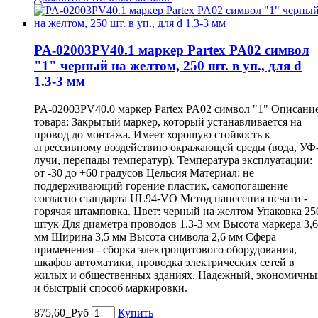
PA-02003PV40.1 маркер Partex PA02 символ
"1" черный на желтом, 250 шт. в уп., для d
1.3-3 мм
PA-02003PV40.0 маркер Partex PA02 символ "1" Описани
товара: Закрытый маркер, который устанавливается на
провод до монтажа. Имеет хорошую стойкость к
агрессивному воздействию окражающей среды (вода, УФ
лучи, перепады температур). Температура эксплуатации:
от -30 до +60 градусов Цельсия Материал: не
поддерживающий горение пластик, самопогашение
согласно стандарта UL94-VO Метод нанесения печати -
горячая штамповка. Цвет: черный на желтом Упаковка 25
штук Для диаметра проводов 1.3-3 мм Высота маркера 3,6
мм Ширина 3,5 мм Высота символа 2,6 мм Сфера
применения - сборка электрощитового оборудования,
шкафов автоматики, проводка электрических сетей в
жилых и общественных зданиях. Надежный, экономичны
и быстрый способ маркировки.
875,60_Руб
Купить