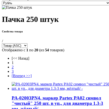
Пачка 250 штук
Свойства товара
/
Отображено с
1
по
20
(из
54
товаров)
[<< Назад]
1
2
3
[Вперед >>]
PA-02003PN4. маркер Partex PA02 символ
"чистый" 250 шт. в уп., для диаметра 1.3-3
мм, жёлтый/ -