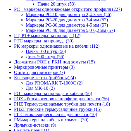
Пачка 20 штук (53)
PC - маркеры однознаковые открытого профиля (227)
Маркеры PC-10 для диаметра 2,4-3 мм (56)
Маркеры PC-20 для диаметра 3-4 мм (57)
Маркеры PC-30 для диаметра 4-5 мм (57)
Маркеры PC-40 для диаметра 5,0-6,2 мм (57)
PT, PT+ маркеры на провода (12)
PTC маркеры на провода (30)
PK маркеры однознаковые на кабели (112)
Пачка 100 штук (56)
Диск 500 штук (56)
Держатели POH и PKH под хомуты (15)
Маркировочные принтеры (3)
Опции для принтеров (7)
Красящие ленты (риббоны) (4)
Для PROMARK T-1000C (2)
Для MK-10 (2)
PO - маркеры на провода и кабели (56)
POZ - безгалогеновые профили для печати (56)
PHZ Термоусаживаемые трубки для печати (18)
PHZF-плоские термоусадочные трубки (15)
PL Самоклеящиеся ленты для печати (10)
PM-маркеры на кабель и хомуты (30)
Ярлычки-вставки (9)
Скачать прайс (1)