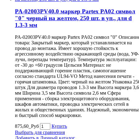
PA-02003PV40.0 маркер Partex PA02 символ
"0" черный на желтом, 250 шт. в уп., для d
1.3-3 мм
PA-02003PV40.0 маркер Partex PA02 символ "0" Описани
товара: Закрытый маркер, который устанавливается на
провод до монтажа. Имеет хорошую стойкость к
агрессивному воздействию окражающей среды (вода, УФ
лучи, перепады температур). Температура эксплуатации:
от -30 до +60 градусов Цельсия Материал: не
поддерживающий горение пластик, самопогашение
согласно стандарта UL94-VO Метод нанесения печати -
горячая штамповка. Цвет: черный на желтом Упаковка 25
штук Для диаметра проводов 1.3-3 мм Высота маркера 3,6
мм Ширина 3,5 мм Высота символа 2,6 мм Сфера
применения - сборка электрощитового оборудования,
шкафов автоматики, проводка электрических сетей в
жилых и общественных зданиях. Надежный, экономичны
и быстрый способ маркировки.
875,60_Руб
Купить
Выбрать для сравнения
Добавить в Личный каталог