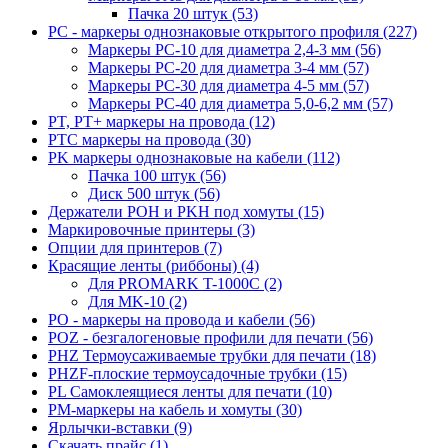
Пачка 20 штук (53)
PC - маркеры однознаковые открытого профиля (227)
Маркеры PC-10 для диаметра 2,4-3 мм (56)
Маркеры PC-20 для диаметра 3-4 мм (57)
Маркеры PC-30 для диаметра 4-5 мм (57)
Маркеры PC-40 для диаметра 5,0-6,2 мм (57)
PT, PT+ маркеры на провода (12)
PTC маркеры на провода (30)
PK маркеры однознаковые на кабели (112)
Пачка 100 штук (56)
Диск 500 штук (56)
Держатели POH и PKH под хомуты (15)
Маркировочные принтеры (3)
Опции для принтеров (7)
Красящие ленты (риббоны) (4)
Для PROMARK T-1000C (2)
Для MK-10 (2)
PO - маркеры на провода и кабели (56)
POZ - безгалогеновые профили для печати (56)
PHZ Термоусаживаемые трубки для печати (18)
PHZF-плоские термоусадочные трубки (15)
PL Самоклеящиеся ленты для печати (10)
PM-маркеры на кабель и хомуты (30)
Ярлычки-вставки (9)
Скачать прайс (1)