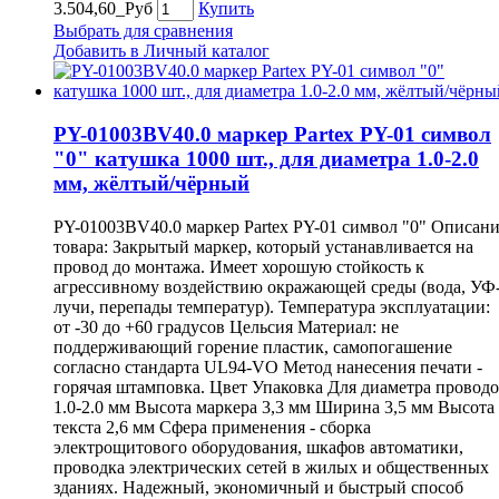
3.504,60_Руб
Купить
Выбрать для сравнения
Добавить в Личный каталог
PY-01003BV40.0 маркер Partex PY-01 символ
"0" катушка 1000 шт., для диаметра 1.0-2.0
мм, жёлтый/чёрный
PY-01003BV40.0 маркер Partex PY-01 символ "0" Описан
товара: Закрытый маркер, который устанавливается на
провод до монтажа. Имеет хорошую стойкость к
агрессивному воздействию окражающей среды (вода, УФ
лучи, перепады температур). Температура эксплуатации:
от -30 до +60 градусов Цельсия Материал: не
поддерживающий горение пластик, самопогашение
согласно стандарта UL94-VO Метод нанесения печати -
горячая штамповка. Цвет Упаковка Для диаметра провод
1.0-2.0 мм Высота маркера 3,3 мм Ширина 3,5 мм Высота
текста 2,6 мм Сфера применения - сборка
электрощитового оборудования, шкафов автоматики,
проводка электрических сетей в жилых и общественных
зданиях. Надежный, экономичный и быстрый способ