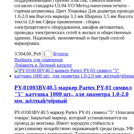
поддерживающий горение пластик, самопогашение
согласно стандарта UL94-VO Метод нанесения печати -
горячая штамповка. Цвет Упаковка Для диаметра провод
1.0-2.0 мм Высота маркера 3,3 мм Ширина 3,5 мм Высота
текста 2,6 мм Сфера применения - сборка
электрощитового оборудования, шкафов автоматики,
проводка электрических сетей в жилых и общественных
зданиях. Надежный, экономичный и быстрый способ
маркировки.
3.504,60_Руб
Купить
Выбрать для сравнения
Добавить в Личный каталог
PY-01003BV40.5 маркер Partex PY-01 символ
"5" катушка 1000 шт., для диаметра 1.0-2.0
мм, жёлтый/чёрный
PY-01003BV40.5 маркер Partex PY-01 символ "5" Описан
товара: Закрытый маркер, который устанавливается на
провод до монтажа. Имеет хорошую стойкость к
агрессивному воздействию окражающей среды (вода, УФ
лучи, перепады температур). Температура эксплуатации: