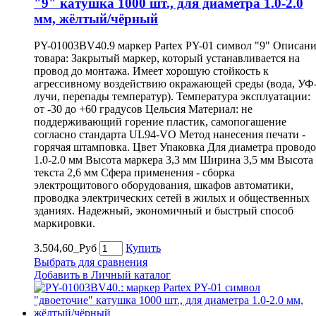
"9" катушка 1000 шт., для диаметра 1.0-2.0
мм, жёлтый/чёрный
PY-01003BV40.9 маркер Partex PY-01 символ "9" Описан
товара: Закрытый маркер, который устанавливается на
провод до монтажа. Имеет хорошую стойкость к
агрессивному воздействию окражающей среды (вода, УФ
лучи, перепады температур). Температура эксплуатации:
от -30 до +60 градусов Цельсия Материал: не
поддерживающий горение пластик, самопогашение
согласно стандарта UL94-VO Метод нанесения печати -
горячая штамповка. Цвет Упаковка Для диаметра провод
1.0-2.0 мм Высота маркера 3,3 мм Ширина 3,5 мм Высота
текста 2,6 мм Сфера применения - сборка
электрощитового оборудования, шкафов автоматики,
проводка электрических сетей в жилых и общественных
зданиях. Надежный, экономичный и быстрый способ
маркировки.
3.504,60_Руб
Купить
Выбрать для сравнения
Добавить в Личный каталог