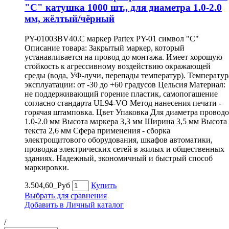
"C" катушка 1000 шт., для диаметра 1.0-2.0
мм, жёлтый/чёрный
PY-01003BV40.C маркер Partex PY-01 символ "C"
Описание товара: Закрытый маркер, который
устанавливается на провод до монтажа. Имеет хорошую
стойкость к агрессивному воздействию окражающей
среды (вода, УФ-лучи, перепады температур). Температур
эксплуатации: от -30 до +60 градусов Цельсия Материал:
не поддерживающий горение пластик, самопогашение
согласно стандарта UL94-VO Метод нанесения печати -
горячая штамповка. Цвет Упаковка Для диаметра провод
1.0-2.0 мм Высота маркера 3,3 мм Ширина 3,5 мм Высота
текста 2,6 мм Сфера применения - сборка
электрощитового оборудования, шкафов автоматики,
проводка электрических сетей в жилых и общественных
зданиях. Надежный, экономичный и быстрый способ
маркировки.
3.504,60_Руб
Купить
Выбрать для сравнения
Добавить в Личный каталог
/