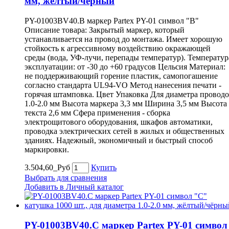
мм, жёлтый/чёрный
PY-01003BV40.B маркер Partex PY-01 символ "B"
Описание товара: Закрытый маркер, который
устанавливается на провод до монтажа. Имеет хорошую
стойкость к агрессивному воздействию окражающей
среды (вода, УФ-лучи, перепады температур). Температур
эксплуатации: от -30 до +60 градусов Цельсия Материал:
не поддерживающий горение пластик, самопогашение
согласно стандарта UL94-VO Метод нанесения печати -
горячая штамповка. Цвет Упаковка Для диаметра провод
1.0-2.0 мм Высота маркера 3,3 мм Ширина 3,5 мм Высота
текста 2,6 мм Сфера применения - сборка
электрощитового оборудования, шкафов автоматики,
проводка электрических сетей в жилых и общественных
зданиях. Надежный, экономичный и быстрый способ
маркировки.
3.504,60_Руб
Купить
Выбрать для сравнения
Добавить в Личный каталог
PY-01003BV40.C маркер Partex PY-01 символ