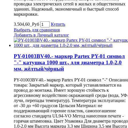
проводка электрических сетей в жилых и общественных
зданиях. Надежный, экономичный и быстрый способ
маркировки.
3.504,60_Руб
Купить
Выбрать для сравнения
Добавить в Личный каталог
PY-01003BV40.- маркер Partex PY-01 символ
"-" катушка 1000 шт., для диаметра 1.0-2.0
мм, жёлтый/чёрный
PY-01003BV40.- маркер Partex PY-01 символ "-" Описани
товара: Закрытый маркер, который устанавливается на
провод до монтажа. Имеет хорошую стойкость к
агрессивному воздействию окражающей среды (вода, УФ
лучи, перепады температур). Температура эксплуатации:
от -30 до +60 градусов Цельсия Материал: не
поддерживающий горение пластик, самопогашение
согласно стандарта UL94-VO Метод нанесения печати -
горячая штамповка. Цвет Упаковка Для диаметра провод
1.0-2.0 мм Высота маркера 3,3 мм Ширина 3,5 мм Высота