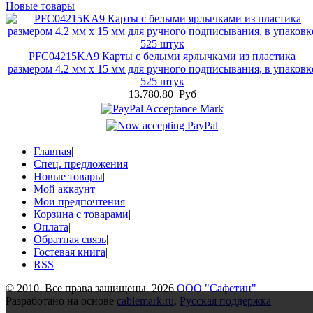
Новые товары
PFC04215KA9 Карты с белыми ярлычками из пластика
размером 4.2 мм x 15 мм для ручного подписывания, в упаковк
525 штук
13.780,80_Руб
Главная
|
Спец. предложения
|
Новые товары
|
Мой аккаунт
|
Мои предпочтения
|
Корзина с товарами
|
Оплата
|
Обратная связь
|
Гостевая книга
|
RSS
© 2010. Все права защищены. 2026
ООО "Сафетин"
Разработано на основе
cablemark.ru
,
Русская поддержка