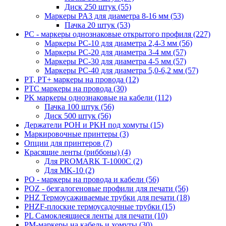
Диск 250 штук (55)
Маркеры PA3 для диаметра 8-16 мм (53)
Пачка 20 штук (53)
PC - маркеры однознаковые открытого профиля (227)
Маркеры PC-10 для диаметра 2,4-3 мм (56)
Маркеры PC-20 для диаметра 3-4 мм (57)
Маркеры PC-30 для диаметра 4-5 мм (57)
Маркеры PC-40 для диаметра 5,0-6,2 мм (57)
PT, PT+ маркеры на провода (12)
PTC маркеры на провода (30)
PK маркеры однознаковые на кабели (112)
Пачка 100 штук (56)
Диск 500 штук (56)
Держатели POH и PKH под хомуты (15)
Маркировочные принтеры (3)
Опции для принтеров (7)
Красящие ленты (риббоны) (4)
Для PROMARK T-1000C (2)
Для MK-10 (2)
PO - маркеры на провода и кабели (56)
POZ - безгалогеновые профили для печати (56)
PHZ Термоусаживаемые трубки для печати (18)
PHZF-плоские термоусадочные трубки (15)
PL Самоклеящиеся ленты для печати (10)
PM-маркеры на кабель и хомуты (30)