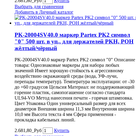
2.681,80_Руб
Купить
Выбрать для сравнения
Добавить в Личный каталог
PK-20004SV40.0 маркер Partex PK2 символ
"0" 500 шт. в уп., для держателей PKH, POH
жёлтый/чёрный
PK-20004SV40.0 маркер Partex PK2 символ "0" Описание
товара: Однознаковые маркеры для набора любых
значений Имеет хорошую стойкость к агрессивному
воздействию окражающей среды (вода, УФ-лучи,
перепады температур). Температура эксплуатации: от -30
до +60 градусов Цельсия Материал: не поддерживающий
горение пластик, самопогашение согласно стандарта
UL94-VO Метод нанесения печати - горячая штамповка.
Цвет Упаковка Один универсальный размер для всех
диаметров Внешняя ширина 11,3 мм Внутренняя ширина
10,0 мм Высота текста 4 мм Сфера применения -
прокладка кабельных линий.
2.681,80_Руб
Купить