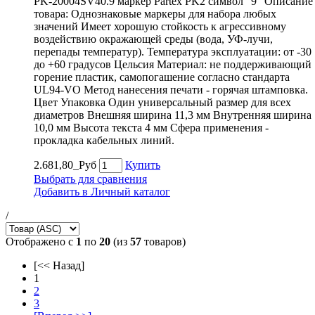
PK-20004SV40.9 маркер Partex PK2 символ "9" Описание
товара: Однознаковые маркеры для набора любых
значений Имеет хорошую стойкость к агрессивному
воздействию окражающей среды (вода, УФ-лучи,
перепады температур). Температура эксплуатации: от -30
до +60 градусов Цельсия Материал: не поддерживающий
горение пластик, самопогашение согласно стандарта
UL94-VO Метод нанесения печати - горячая штамповка.
Цвет Упаковка Один универсальный размер для всех
диаметров Внешняя ширина 11,3 мм Внутренняя ширина
10,0 мм Высота текста 4 мм Сфера применения -
прокладка кабельных линий.
2.681,80_Руб
Купить
Выбрать для сравнения
Добавить в Личный каталог
/
Отображено с
1
по
20
(из
57
товаров)
[<< Назад]
1
2
3