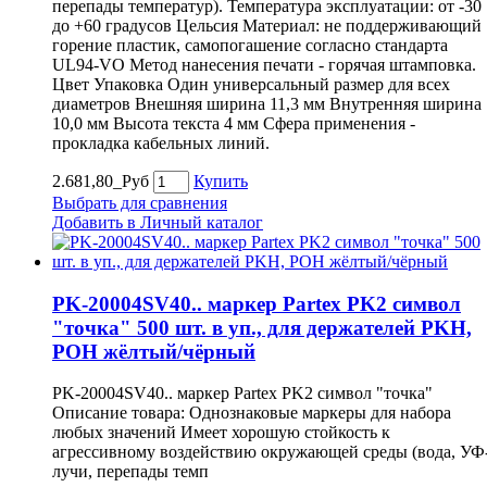
перепады температур). Температура эксплуатации: от -30
до +60 градусов Цельсия Материал: не поддерживающий
горение пластик, самопогашение согласно стандарта
UL94-VO Метод нанесения печати - горячая штамповка.
Цвет Упаковка Один универсальный размер для всех
диаметров Внешняя ширина 11,3 мм Внутренняя ширина
10,0 мм Высота текста 4 мм Сфера применения -
прокладка кабельных линий.
2.681,80_Руб
Купить
Выбрать для сравнения
Добавить в Личный каталог
PK-20004SV40.. маркер Partex PK2 символ
"точка" 500 шт. в уп., для держателей PKH,
POH жёлтый/чёрный
PK-20004SV40.. маркер Partex PK2 символ "точка"
Описание товара: Однознаковые маркеры для набора
любых значений Имеет хорошую стойкость к
агрессивному воздействию окружающей среды (вода, УФ
лучи, перепады темп