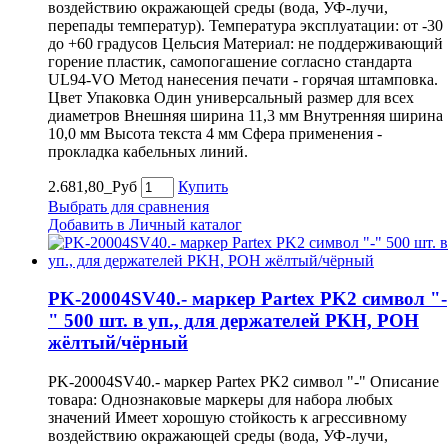
воздействию окражающей среды (вода, УФ-лучи,
перепады температур). Температура эксплуатации: от -30
до +60 градусов Цельсия Материал: не поддерживающий
горение пластик, самопогашение согласно стандарта
UL94-VO Метод нанесения печати - горячая штамповка.
Цвет Упаковка Один универсальный размер для всех
диаметров Внешняя ширина 11,3 мм Внутренняя ширина
10,0 мм Высота текста 4 мм Сфера применения -
прокладка кабельных линий.
2.681,80_Руб
Купить
Выбрать для сравнения
Добавить в Личный каталог
PK-20004SV40.- маркер Partex PK2 символ "-
" 500 шт. в уп., для держателей PKH, POH
жёлтый/чёрный
PK-20004SV40.- маркер Partex PK2 символ "-" Описание
товара: Однознаковые маркеры для набора любых
значений Имеет хорошую стойкость к агрессивному
воздействию окражающей среды (вода, УФ-лучи,