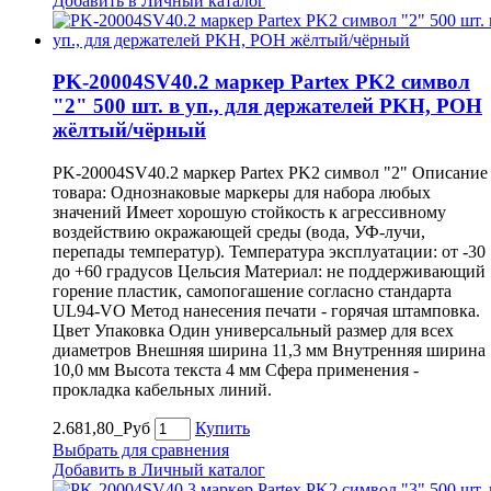
Добавить в Личный каталог
PK-20004SV40.2 маркер Partex PK2 символ
"2" 500 шт. в уп., для держателей PKH, POH
жёлтый/чёрный
PK-20004SV40.2 маркер Partex PK2 символ "2" Описание
товара: Однознаковые маркеры для набора любых
значений Имеет хорошую стойкость к агрессивному
воздействию окражающей среды (вода, УФ-лучи,
перепады температур). Температура эксплуатации: от -30
до +60 градусов Цельсия Материал: не поддерживающий
горение пластик, самопогашение согласно стандарта
UL94-VO Метод нанесения печати - горячая штамповка.
Цвет Упаковка Один универсальный размер для всех
диаметров Внешняя ширина 11,3 мм Внутренняя ширина
10,0 мм Высота текста 4 мм Сфера применения -
прокладка кабельных линий.
2.681,80_Руб
Купить
Выбрать для сравнения
Добавить в Личный каталог