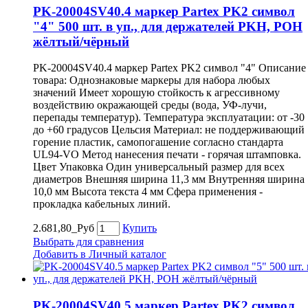
PK-20004SV40.4 маркер Partex PK2 символ
"4" 500 шт. в уп., для держателей PKH, POH
жёлтый/чёрный
PK-20004SV40.4 маркер Partex PK2 символ "4" Описание
товара: Однознаковые маркеры для набора любых
значений Имеет хорошую стойкость к агрессивному
воздействию окражающей среды (вода, УФ-лучи,
перепады температур). Температура эксплуатации: от -30
до +60 градусов Цельсия Материал: не поддерживающий
горение пластик, самопогашение согласно стандарта
UL94-VO Метод нанесения печати - горячая штамповка.
Цвет Упаковка Один универсальный размер для всех
диаметров Внешняя ширина 11,3 мм Внутренняя ширина
10,0 мм Высота текста 4 мм Сфера применения -
прокладка кабельных линий.
2.681,80_Руб
Купить
Выбрать для сравнения
Добавить в Личный каталог
PK-20004SV40.5 маркер Partex PK2 символ