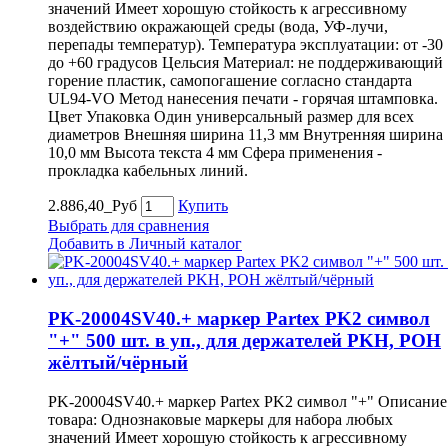
значений Имеет хорошую стойкость к агрессивному
воздействию окражающей среды (вода, УФ-лучи,
перепады температур). Температура эксплуатации: от -30
до +60 градусов Цельсия Материал: не поддерживающий
горение пластик, самопогашение согласно стандарта
UL94-VO Метод нанесения печати - горячая штамповка.
Цвет Упаковка Один универсальный размер для всех
диаметров Внешняя ширина 11,3 мм Внутренняя ширина
10,0 мм Высота текста 4 мм Сфера применения -
прокладка кабельных линий.
2.886,40_Руб
Купить
Выбрать для сравнения
Добавить в Личный каталог
PK-20004SV40.+ маркер Partex PK2 символ
"+" 500 шт. в уп., для держателей PKH, POH
жёлтый/чёрный
PK-20004SV40.+ маркер Partex PK2 символ "+" Описание
товара: Однознаковые маркеры для набора любых
значений Имеет хорошую стойкость к агрессивному