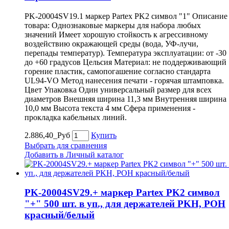
PK-20004SV19.1 маркер Partex PK2 символ "1" Описание
товара: Однознаковые маркеры для набора любых
значений Имеет хорошую стойкость к агрессивному
воздействию окражающей среды (вода, УФ-лучи,
перепады температур). Температура эксплуатации: от -30
до +60 градусов Цельсия Материал: не поддерживающий
горение пластик, самопогашение согласно стандарта
UL94-VO Метод нанесения печати - горячая штамповка.
Цвет Упаковка Один универсальный размер для всех
диаметров Внешняя ширина 11,3 мм Внутренняя ширина
10,0 мм Высота текста 4 мм Сфера применения -
прокладка кабельных линий.
2.886,40_Руб
Купить
Выбрать для сравнения
Добавить в Личный каталог
PK-20004SV29.+ маркер Partex PK2 символ
"+" 500 шт. в уп., для держателей PKH, POH
красный/белый