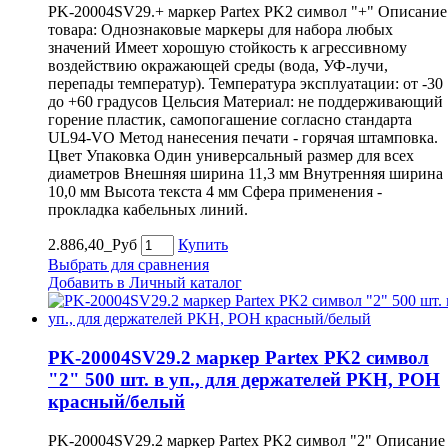
PK-20004SV29.+ маркер Partex PK2 символ "+" Описание
товара: Однознаковые маркеры для набора любых
значений Имеет хорошую стойкость к агрессивному
воздействию окражающей среды (вода, УФ-лучи,
перепады температур). Температура эксплуатации: от -30
до +60 градусов Цельсия Материал: не поддерживающий
горение пластик, самопогашение согласно стандарта
UL94-VO Метод нанесения печати - горячая штамповка.
Цвет Упаковка Один универсальный размер для всех
диаметров Внешняя ширина 11,3 мм Внутренняя ширина
10,0 мм Высота текста 4 мм Сфера применения -
прокладка кабельных линий.
2.886,40_Руб
Купить
Выбрать для сравнения
Добавить в Личный каталог
PK-20004SV29.2 маркер Partex PK2 символ
"2" 500 шт. в уп., для держателей PKH, POH
красный/белый
PK-20004SV29.2 маркер Partex PK2 символ "2" Описание