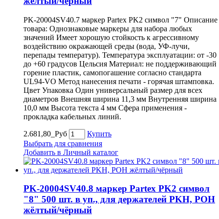
жёлтый/чёрный
PK-20004SV40.7 маркер Partex PK2 символ "7" Описание
товара: Однознаковые маркеры для набора любых
значений Имеет хорошую стойкость к агрессивному
воздействию окражающей среды (вода, УФ-лучи,
перепады температур). Температура эксплуатации: от -30
до +60 градусов Цельсия Материал: не поддерживающий
горение пластик, самопогашение согласно стандарта
UL94-VO Метод нанесения печати - горячая штамповка.
Цвет Упаковка Один универсальный размер для всех
диаметров Внешняя ширина 11,3 мм Внутренняя ширина
10,0 мм Высота текста 4 мм Сфера применения -
прокладка кабельных линий.
2.681,80_Руб
Купить
Выбрать для сравнения
Добавить в Личный каталог
PK-20004SV40.8 маркер Partex PK2 символ
"8" 500 шт. в уп., для держателей PKH, POH
жёлтый/чёрный