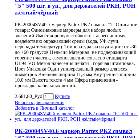
"5" 500 шт. в уп., для держателей PKH, POH
жёлтый/чёрный
PK-20004SV40.5 маркер Partex PK2 символ "5" Описание
товара: Однознаковые маркеры для набора любых
значений Имеет хорошую стойкость к агрессивному
воздействию окражающей среды (вода, УФ-лучи,
перепады температур). Температура эксплуатации: от -30
до +60 градусов Цельсия Материал: не поддерживающий
горение пластик, самопогашение согласно стандарта
UL94-VO Метод нанесения печати - горячая штамповка.
Цвет Упаковка Один универсальный размер для всех
диаметров Внешняя ширина 11,3 мм Внутренняя ширина
10,0 мм Высота текста 4 мм Сфера применения -
прокладка кабельных линий.
2.681,80_Руб
Купить
Выбрать для сравнения
Добавить в Личный каталог
PK-20004SV40.6 маркер Partex PK2 символ
"6" 500 шт. в уп., для держателей PKH, POH