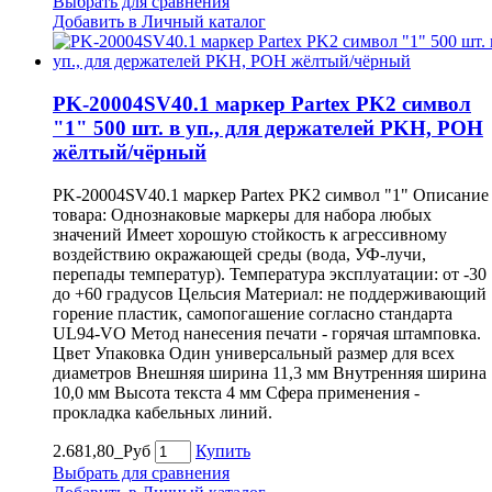
Выбрать для сравнения
Добавить в Личный каталог
PK-20004SV40.1 маркер Partex PK2 символ
"1" 500 шт. в уп., для держателей PKH, POH
жёлтый/чёрный
PK-20004SV40.1 маркер Partex PK2 символ "1" Описание
товара: Однознаковые маркеры для набора любых
значений Имеет хорошую стойкость к агрессивному
воздействию окражающей среды (вода, УФ-лучи,
перепады температур). Температура эксплуатации: от -30
до +60 градусов Цельсия Материал: не поддерживающий
горение пластик, самопогашение согласно стандарта
UL94-VO Метод нанесения печати - горячая штамповка.
Цвет Упаковка Один универсальный размер для всех
диаметров Внешняя ширина 11,3 мм Внутренняя ширина
10,0 мм Высота текста 4 мм Сфера применения -
прокладка кабельных линий.
2.681,80_Руб
Купить
Выбрать для сравнения