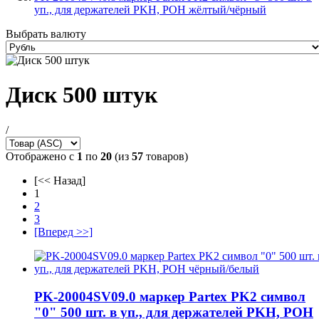
уп., для держателей PKH, POH жёлтый/чёрный
Выбрать валюту
Диск 500 штук
/
Отображено с
1
по
20
(из
57
товаров)
[<< Назад]
1
2
3
[Вперед >>]
PK-20004SV09.0 маркер Partex PK2 символ
"0" 500 шт. в уп., для держателей PKH, POH