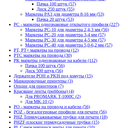
Пачка 100 штук (57)
Диск 250 штук (55)
Маркеры PA3 для диаметра 8-16 мм (53)
Пачка 20 штук (53)
PC - маркеры однознаковые открытого профиля (227)
Маркеры PC-10 для диаметра 2,4-3 мм (56)
Маркеры PC-20 для диаметра 3-4 мм (57)
Маркеры PC-30 для диаметра 4-5 мм (57)
Маркеры PC-40 для диаметра 5,0-6,2 мм (57)
PT, PT+ маркеры на провода (12)
PTC маркеры на провода (30)
PK маркеры однознаковые на кабели (112)
Пачка 100 штук (56)
Диск 500 штук (56)
Держатели POH и PKH под хомуты (15)
Маркировочные принтеры (3)
Опции для принтеров (7)
Красящие ленты (риббоны) (4)
Для PROMARK T-1000C (2)
Для MK-10 (2)
PO - маркеры на провода и кабели (56)
POZ - безгалогеновые профили для печати (56)
PHZ Термоусаживаемые трубки для печати (18)
PHZF-плоские термоусадочные трубки (15)
PL Самоклеящиеся ленты для печати (10)