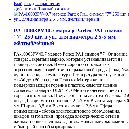
Выбрать для сравнения
Добавить в Личный каталог
PA-10003PV40.7 маркер Partex PA1 символ
"7" 250 шт. в уп., для диаметра 2.5-5 мм,
жёлтый/чёрный
PA-10003PV40.7 маркер Partex PA1 символ "7" Описание
товара: Закрытый маркер, который устанавливается на
провод до монтажа. Имеет хорошую стойкость к
агрессивному воздействию окражающей среды (вода, УФ
лучи, перепады температур). Температура эксплуатации:
от -30 до +60 градусов Цельсия Материал: не
поддерживающий горение пластик, самопогашение
согласно стандарта UL94-VO Метод нанесения печати -
горячая штамповка. Цвет: черный на желтом Упаковка 25
штук Для диаметра проводов 2.5-5 мм Высота маркера 3,6
мм Ширина 3,5 мм Высота символа 2,6 мм Сфера
применения - сборка электрощитового оборудования,
шкафов автоматики, проводка электрических сетей в
жилых и общественных зданиях. Надежный, экономичны
и быстрый способ маркировки.