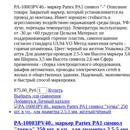
PA-10003PV40.- маркер Partex PA1 символ "-" Описание
товара: Закрытый маркер, который устанавливается на
провод до монтажа. Имеет хорошую стойкость к
агрессивному воздействию окражающей среды (вода, УФ
лучи, перепады температур). Температура эксплуатации:
от -30 до +60 градусов Цельсия Материал: не
поддерживающий горение пластик, самопогашение
согласно стандарта UL94-VO Метод нанесения печати -
горячая штамповка. Цвет: черный на желтом Упаковка 25
штук Для диаметра проводов 2.5-5 мм Высота маркера 3,6
мм Ширина 3,5 мм Высота символа 2,6 мм Сфера
применения - сборка электрощитового оборудования,
шкафов автоматики, проводка электрических сетей в
жилых и общественных зданиях. Надежный, экономичны
и быстрый способ маркировки.
875,60_Руб
Купить
Выбрать для сравнения
Добавить в Личный каталог
PA-10003PV40.. маркер Partex PA1 символ
"точка" 250 шт. в уп., для диаметра 2.5-5 мм,