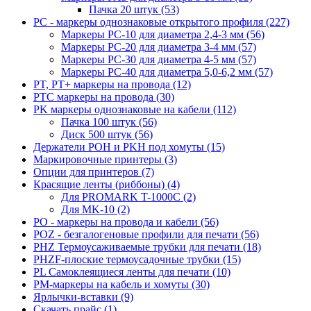
Пачка 20 штук (53)
PC - маркеры однознаковые открытого профиля (227)
Маркеры PC-10 для диаметра 2,4-3 мм (56)
Маркеры PC-20 для диаметра 3-4 мм (57)
Маркеры PC-30 для диаметра 4-5 мм (57)
Маркеры PC-40 для диаметра 5,0-6,2 мм (57)
PT, PT+ маркеры на провода (12)
PTC маркеры на провода (30)
PK маркеры однознаковые на кабели (112)
Пачка 100 штук (56)
Диск 500 штук (56)
Держатели POH и PKH под хомуты (15)
Маркировочные принтеры (3)
Опции для принтеров (7)
Красящие ленты (риббоны) (4)
Для PROMARK T-1000C (2)
Для MK-10 (2)
PO - маркеры на провода и кабели (56)
POZ - безгалогеновые профили для печати (56)
PHZ Термоусаживаемые трубки для печати (18)
PHZF-плоские термоусадочные трубки (15)
PL Самоклеящиеся ленты для печати (10)
PM-маркеры на кабель и хомуты (30)
Ярлычки-вставки (9)
Скачать прайс (1)