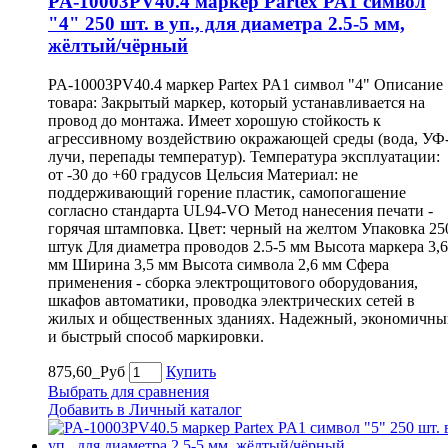
PA-10003PV40.4 маркер Partex PA1 символ
"4" 250 шт. в уп., для диаметра 2.5-5 мм,
жёлтый/чёрный
PA-10003PV40.4 маркер Partex PA1 символ "4" Описание
товара: Закрытый маркер, который устанавливается на
провод до монтажа. Имеет хорошую стойкость к
агрессивному воздействию окражающей среды (вода, УФ
лучи, перепады температур). Температура эксплуатации:
от -30 до +60 градусов Цельсия Материал: не
поддерживающий горение пластик, самопогашение
согласно стандарта UL94-VO Метод нанесения печати -
горячая штамповка. Цвет: черный на желтом Упаковка 25
штук Для диаметра проводов 2.5-5 мм Высота маркера 3,6
мм Ширина 3,5 мм Высота символа 2,6 мм Сфера
применения - сборка электрощитового оборудования,
шкафов автоматики, проводка электрических сетей в
жилых и общественных зданиях. Надежный, экономичны
и быстрый способ маркировки.
875,60_Руб
Купить
Выбрать для сравнения
Добавить в Личный каталог