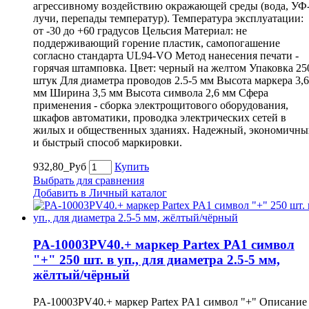
агрессивному воздействию окражающей среды (вода, УФ
лучи, перепады температур). Температура эксплуатации:
от -30 до +60 градусов Цельсия Материал: не
поддерживающий горение пластик, самопогашение
согласно стандарта UL94-VO Метод нанесения печати -
горячая штамповка. Цвет: черный на желтом Упаковка 25
штук Для диаметра проводов 2.5-5 мм Высота маркера 3,6
мм Ширина 3,5 мм Высота символа 2,6 мм Сфера
применения - сборка электрощитового оборудования,
шкафов автоматики, проводка электрических сетей в
жилых и общественных зданиях. Надежный, экономичны
и быстрый способ маркировки.
932,80_Руб
Купить
Выбрать для сравнения
Добавить в Личный каталог
PA-10003PV40.+ маркер Partex PA1 символ
"+" 250 шт. в уп., для диаметра 2.5-5 мм,
жёлтый/чёрный
PA-10003PV40.+ маркер Partex PA1 символ "+" Описание