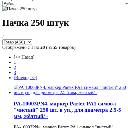
Пачка 250 штук
/
Отображено с
1
по
20
(из
55
товаров)
[<< Назад]
1
2
3
[Вперед >>]
PA-10003PN4. маркер Partex PA1 символ
"чистый" 250 шт. в уп., для диаметра 2.5-5
мм, жёлтый/ -
PA-10003PN4. маркер Partex PA1 символ "чистый"