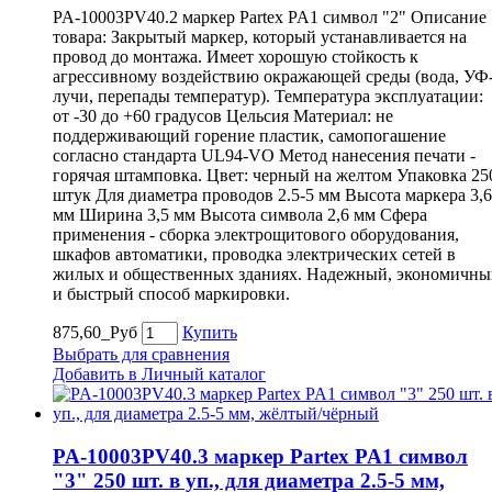
PA-10003PV40.2 маркер Partex PA1 символ "2" Описание
товара: Закрытый маркер, который устанавливается на
провод до монтажа. Имеет хорошую стойкость к
агрессивному воздействию окражающей среды (вода, УФ
лучи, перепады температур). Температура эксплуатации:
от -30 до +60 градусов Цельсия Материал: не
поддерживающий горение пластик, самопогашение
согласно стандарта UL94-VO Метод нанесения печати -
горячая штамповка. Цвет: черный на желтом Упаковка 25
штук Для диаметра проводов 2.5-5 мм Высота маркера 3,6
мм Ширина 3,5 мм Высота символа 2,6 мм Сфера
применения - сборка электрощитового оборудования,
шкафов автоматики, проводка электрических сетей в
жилых и общественных зданиях. Надежный, экономичны
и быстрый способ маркировки.
875,60_Руб
Купить
Выбрать для сравнения
Добавить в Личный каталог
PA-10003PV40.3 маркер Partex PA1 символ
"3" 250 шт. в уп., для диаметра 2.5-5 мм,