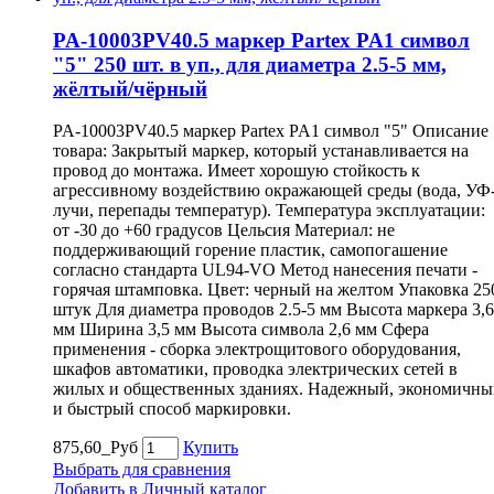
PA-10003PV40.5 маркер Partex PA1 символ
"5" 250 шт. в уп., для диаметра 2.5-5 мм,
жёлтый/чёрный
PA-10003PV40.5 маркер Partex PA1 символ "5" Описание
товара: Закрытый маркер, который устанавливается на
провод до монтажа. Имеет хорошую стойкость к
агрессивному воздействию окражающей среды (вода, УФ
лучи, перепады температур). Температура эксплуатации:
от -30 до +60 градусов Цельсия Материал: не
поддерживающий горение пластик, самопогашение
согласно стандарта UL94-VO Метод нанесения печати -
горячая штамповка. Цвет: черный на желтом Упаковка 25
штук Для диаметра проводов 2.5-5 мм Высота маркера 3,6
мм Ширина 3,5 мм Высота символа 2,6 мм Сфера
применения - сборка электрощитового оборудования,
шкафов автоматики, проводка электрических сетей в
жилых и общественных зданиях. Надежный, экономичны
и быстрый способ маркировки.
875,60_Руб
Купить
Выбрать для сравнения
Добавить в Личный каталог