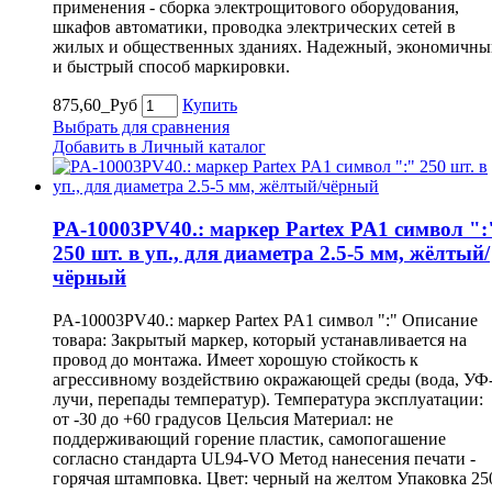
применения - сборка электрощитового оборудования,
шкафов автоматики, проводка электрических сетей в
жилых и общественных зданиях. Надежный, экономичны
и быстрый способ маркировки.
875,60_Руб
Купить
Выбрать для сравнения
Добавить в Личный каталог
PA-10003PV40.: маркер Partex PA1 символ ":
250 шт. в уп., для диаметра 2.5-5 мм, жёлтый/
чёрный
PA-10003PV40.: маркер Partex PA1 символ ":" Описание
товара: Закрытый маркер, который устанавливается на
провод до монтажа. Имеет хорошую стойкость к
агрессивному воздействию окражающей среды (вода, УФ
лучи, перепады температур). Температура эксплуатации:
от -30 до +60 градусов Цельсия Материал: не
поддерживающий горение пластик, самопогашение
согласно стандарта UL94-VO Метод нанесения печати -
горячая штамповка. Цвет: черный на желтом Упаковка 25