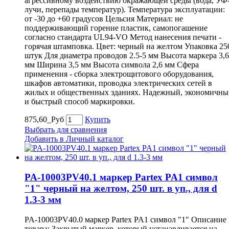
агрессивному воздействию окражающей среды (вода, УФ
лучи, перепады температур). Температура эксплуатации:
от -30 до +60 градусов Цельсия Материал: не
поддерживающий горение пластик, самопогашение
согласно стандарта UL94-VO Метод нанесения печати -
горячая штамповка. Цвет: черный на желтом Упаковка 25
штук Для диаметра проводов 2.5-5 мм Высота маркера 3,6
мм Ширина 3,5 мм Высота символа 2,6 мм Сфера
применения - сборка электрощитового оборудования,
шкафов автоматики, проводка электрических сетей в
жилых и общественных зданиях. Надежный, экономичны
и быстрый способ маркировки.
875,60_Руб
Купить
Выбрать для сравнения
Добавить в Личный каталог
PA-10003PV40.1 маркер Partex PA1 символ
"1" черный на желтом, 250 шт. в уп., для d
1.3-3 мм
PA-10003PV40.0 маркер Partex PA1 символ "1" Описание
товара: Закрытый маркер, который устанавливается на