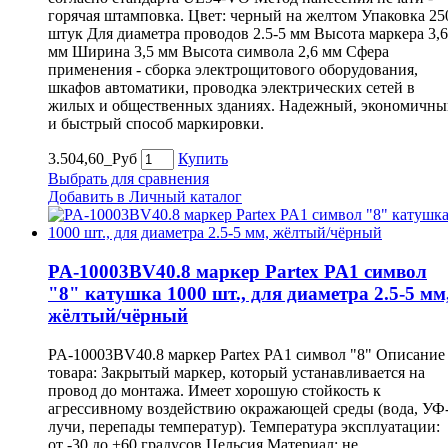
горячая штамповка. Цвет: черный на желтом Упаковка 25
штук Для диаметра проводов 2.5-5 мм Высота маркера 3,6
мм Ширина 3,5 мм Высота символа 2,6 мм Сфера
применения - сборка электрощитового оборудования,
шкафов автоматики, проводка электрических сетей в
жилых и общественных зданиях. Надежный, экономичны
и быстрый способ маркировки.
3.504,60_Руб
Купить
Выбрать для сравнения
Добавить в Личный каталог
PA-10003BV40.8 маркер Partex PA1 символ
"8" катушка 1000 шт., для диаметра 2.5-5 мм
жёлтый/чёрный
PA-10003BV40.8 маркер Partex PA1 символ "8" Описание
товара: Закрытый маркер, который устанавливается на
провод до монтажа. Имеет хорошую стойкость к
агрессивному воздействию окражающей среды (вода, УФ
лучи, перепады температур). Температура эксплуатации:
от -30 до +60 градусов Цельсия Материал: не