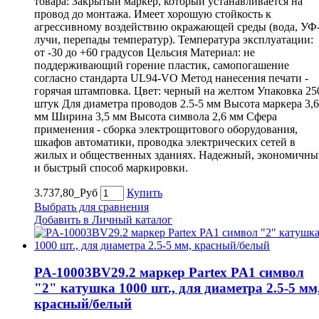
товара: Закрытый маркер, который устанавливается на
провод до монтажа. Имеет хорошую стойкость к
агрессивному воздействию окражающей среды (вода, УФ
лучи, перепады температур). Температура эксплуатации:
от -30 до +60 градусов Цельсия Материал: не
поддерживающий горение пластик, самопогашение
согласно стандарта UL94-VO Метод нанесения печати -
горячая штамповка. Цвет: черный на желтом Упаковка 25
штук Для диаметра проводов 2.5-5 мм Высота маркера 3,6
мм Ширина 3,5 мм Высота символа 2,6 мм Сфера
применения - сборка электрощитового оборудования,
шкафов автоматики, проводка электрических сетей в
жилых и общественных зданиях. Надежный, экономичны
и быстрый способ маркировки.
3.737,80_Руб
Купить
Выбрать для сравнения
Добавить в Личный каталог
PA-10003BV29.2 маркер Partex PA1 символ
"2" катушка 1000 шт., для диаметра 2.5-5 мм
красный/белый