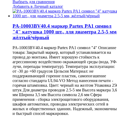
Выбрать для сравнения
Добавить в Личный каталог
PA-10003BV40.4 маркер Partex PA1 символ
"4" катушка 1000 шт., для диаметра 2.5-5 мм
жёлтый/чёрный
PA-10003BV40.4 маркер Partex PA1 символ "4" Описание
товара: Закрытый маркер, который устанавливается на
провод до монтажа. Имеет хорошую стойкость к
агрессивному воздействию окражающей среды (вода, УФ
лучи, перепады температур). Температура эксплуатации:
от -30 до +60 градусов Цельсия Материал: не
поддерживающий горение пластик, самопогашение
согласно стандарта UL94-VO Метод нанесения печати -
горячая штамповка. Цвет: черный на желтом Упаковка 25
штук Для диаметра проводов 2.5-5 мм Высота маркера 3,6
мм Ширина 3,5 мм Высота символа 2,6 мм Сфера
применения - сборка электрощитового оборудования,
шкафов автоматики, проводка электрических сетей в
жилых и общественных зданиях. Надежный, экономичны
и быстрый способ маркировки.