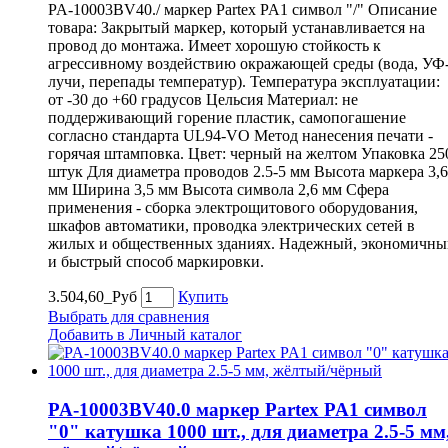
PA-10003BV40./ маркер Partex PA1 символ "/" Описание
товара: Закрытый маркер, который устанавливается на
провод до монтажа. Имеет хорошую стойкость к
агрессивному воздействию окражающей среды (вода, УФ
лучи, перепады температур). Температура эксплуатации:
от -30 до +60 градусов Цельсия Материал: не
поддерживающий горение пластик, самопогашение
согласно стандарта UL94-VO Метод нанесения печати -
горячая штамповка. Цвет: черный на желтом Упаковка 25
штук Для диаметра проводов 2.5-5 мм Высота маркера 3,6
мм Ширина 3,5 мм Высота символа 2,6 мм Сфера
применения - сборка электрощитового оборудования,
шкафов автоматики, проводка электрических сетей в
жилых и общественных зданиях. Надежный, экономичны
и быстрый способ маркировки.
3.504,60_Руб
Купить
Выбрать для сравнения
Добавить в Личный каталог
PA-10003BV40.0 маркер Partex PA1 символ
"0" катушка 1000 шт., для диаметра 2.5-5 мм