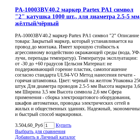
PA-10003BV40.2 маркер Partex PA1 символ
"2" катушка 1000 шт., для диаметра 2.5-5 мм
жёлтый/чёрный
PA-10003BV40.2 маркер Partex PA1 символ "2" Описание
товара: Закрытый маркер, который устанавливается на
провод до монтажа. Имеет хорошую стойкость к
агрессивному воздействию окражающей среды (вода, УФ
лучи, перепады температур). Температура эксплуатации:
от -30 до +60 градусов Цельсия Материал: не
поддерживающий горение пластик, самопогашение
согласно стандарта UL94-VO Метод нанесения печати -
горячая штамповка. Цвет: черный на желтом Упаковка 25
штук Для диаметра проводов 2.5-5 мм Высота маркера 3,6
мм Ширина 3,5 мм Высота символа 2,6 мм Сфера
применения - сборка электрощитового оборудования,
шкафов автоматики, проводка электрических сетей в
жилых и общественных зданиях. Надежный, экономичны
и быстрый способ маркировки.
3.504,60_Руб
Купить
Выбрать для сравнения
Добавить в Личный каталог