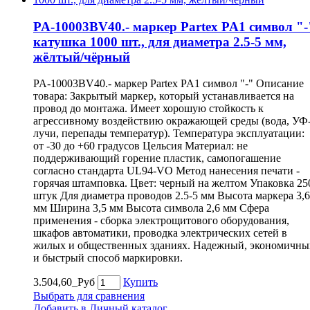
PA-10003BV40.- маркер Partex PA1 символ "-
катушка 1000 шт., для диаметра 2.5-5 мм,
жёлтый/чёрный
PA-10003BV40.- маркер Partex PA1 символ "-" Описание
товара: Закрытый маркер, который устанавливается на
провод до монтажа. Имеет хорошую стойкость к
агрессивному воздействию окражающей среды (вода, УФ
лучи, перепады температур). Температура эксплуатации:
от -30 до +60 градусов Цельсия Материал: не
поддерживающий горение пластик, самопогашение
согласно стандарта UL94-VO Метод нанесения печати -
горячая штамповка. Цвет: черный на желтом Упаковка 25
штук Для диаметра проводов 2.5-5 мм Высота маркера 3,6
мм Ширина 3,5 мм Высота символа 2,6 мм Сфера
применения - сборка электрощитового оборудования,
шкафов автоматики, проводка электрических сетей в
жилых и общественных зданиях. Надежный, экономичны
и быстрый способ маркировки.
3.504,60_Руб
Купить
Выбрать для сравнения
Добавить в Личный каталог