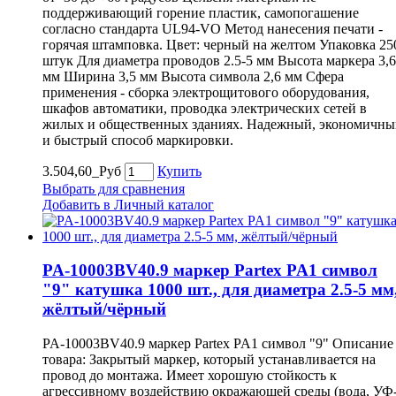
поддерживающий горение пластик, самопогашение
согласно стандарта UL94-VO Метод нанесения печати -
горячая штамповка. Цвет: черный на желтом Упаковка 25
штук Для диаметра проводов 2.5-5 мм Высота маркера 3,6
мм Ширина 3,5 мм Высота символа 2,6 мм Сфера
применения - сборка электрощитового оборудования,
шкафов автоматики, проводка электрических сетей в
жилых и общественных зданиях. Надежный, экономичны
и быстрый способ маркировки.
3.504,60_Руб
Купить
Выбрать для сравнения
Добавить в Личный каталог
PA-10003BV40.9 маркер Partex PA1 символ
"9" катушка 1000 шт., для диаметра 2.5-5 мм
жёлтый/чёрный
PA-10003BV40.9 маркер Partex PA1 символ "9" Описание
товара: Закрытый маркер, который устанавливается на
провод до монтажа. Имеет хорошую стойкость к
агрессивному воздействию окражающей среды (вода, УФ