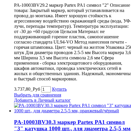
PA-10003BV29.2 маркер Partex PA1 символ "2" Описание
товара: Закрытый маркер, который устанавливается на
провод до монтажа. Имеет хорошую стойкость к
агрессивному воздействию окражающей среды (вода, УФ
лучи, перепады температур). Температура эксплуатации:
от -30 до +60 градусов Цельсия Материал: не
поддерживающий горение пластик, самопогашение
согласно стандарта UL94-VO Метод нанесения печати -
горячая штамповка. Цвет: черный на желтом Упаковка 25
штук Для диаметра проводов 2.5-5 мм Высота маркера 3,6
мм Ширина 3,5 мм Высота символа 2,6 мм Сфера
применения - сборка электрощитового оборудования,
шкафов автоматики, проводка электрических сетей в
жилых и общественных зданиях. Надежный, экономичны
и быстрый способ маркировки.
3.737,80_Руб
Купить
Выбрать для сравнения
Добавить в Личный каталог
PA-10003BV30.3 маркер Partex PA1 символ
"3" катушка 1000 шт., для диаметра 2.5-5 мм