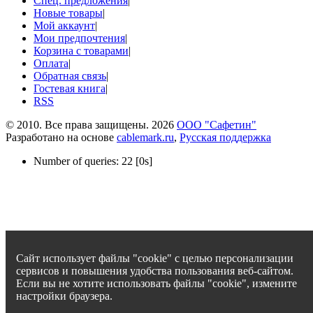
Спец. предложения
|
Новые товары
|
Мой аккаунт
|
Мои предпочтения
|
Корзина с товарами
|
Оплата
|
Обратная связь
|
Гостевая книга
|
RSS
© 2010. Все права защищены. 2026
ООО "Сафетин"
Разработано на основе
cablemark.ru
,
Русская поддержка
Number of queries: 22 [0s]
Сайт использует файлы "cookie" с целью персонализации
сервисов и повышения удобства пользования веб-сайтом.
Если вы не хотите использовать файлы "cookie", измените
настройки браузера.