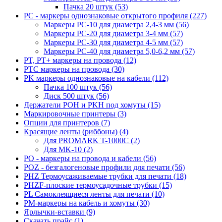
Пачка 20 штук (53)
PC - маркеры однознаковые открытого профиля (227)
Маркеры PC-10 для диаметра 2,4-3 мм (56)
Маркеры PC-20 для диаметра 3-4 мм (57)
Маркеры PC-30 для диаметра 4-5 мм (57)
Маркеры PC-40 для диаметра 5,0-6,2 мм (57)
PT, PT+ маркеры на провода (12)
PTC маркеры на провода (30)
PK маркеры однознаковые на кабели (112)
Пачка 100 штук (56)
Диск 500 штук (56)
Держатели POH и PKH под хомуты (15)
Маркировочные принтеры (3)
Опции для принтеров (7)
Красящие ленты (риббоны) (4)
Для PROMARK T-1000C (2)
Для MK-10 (2)
PO - маркеры на провода и кабели (56)
POZ - безгалогеновые профили для печати (56)
PHZ Термоусаживаемые трубки для печати (18)
PHZF-плоские термоусадочные трубки (15)
PL Самоклеящиеся ленты для печати (10)
PM-маркеры на кабель и хомуты (30)
Ярлычки-вставки (9)
Скачать прайс (1)