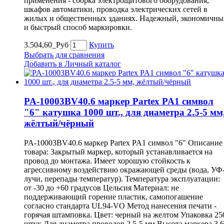
применения - сборка электрощитового оборудования,
шкафов автоматики, проводка электрических сетей в
жилых и общественных зданиях. Надежный, экономичны
и быстрый способ маркировки.
3.504,60_Руб
Купить
Выбрать для сравнения
Добавить в Личный каталог
PA-10003BV40.6 маркер Partex PA1 символ
"6" катушка 1000 шт., для диаметра 2.5-5 мм
жёлтый/чёрный
PA-10003BV40.6 маркер Partex PA1 символ "6" Описание
товара: Закрытый маркер, который устанавливается на
провод до монтажа. Имеет хорошую стойкость к
агрессивному воздействию окражающей среды (вода, УФ
лучи, перепады температур). Температура эксплуатации:
от -30 до +60 градусов Цельсия Материал: не
поддерживающий горение пластик, самопогашение
согласно стандарта UL94-VO Метод нанесения печати -
горячая штамповка. Цвет: черный на желтом Упаковка 25
штук Для диаметра проводов 2.5-5 мм Высота маркера 3,6