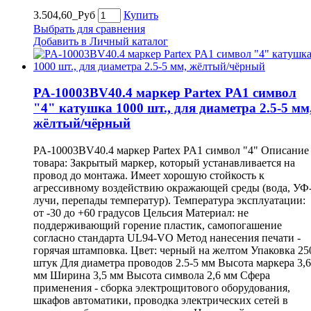
3.504,60_Руб
Купить
Выбрать для сравнения
Добавить в Личный каталог
PA-10003BV40.4 маркер Partex PA1 символ
"4" катушка 1000 шт., для диаметра 2.5-5 мм
жёлтый/чёрный
PA-10003BV40.4 маркер Partex PA1 символ "4" Описание
товара: Закрытый маркер, который устанавливается на
провод до монтажа. Имеет хорошую стойкость к
агрессивному воздействию окражающей среды (вода, УФ
лучи, перепады температур). Температура эксплуатации:
от -30 до +60 градусов Цельсия Материал: не
поддерживающий горение пластик, самопогашение
согласно стандарта UL94-VO Метод нанесения печати -
горячая штамповка. Цвет: черный на желтом Упаковка 25
штук Для диаметра проводов 2.5-5 мм Высота маркера 3,6
мм Ширина 3,5 мм Высота символа 2,6 мм Сфера
применения - сборка электрощитового оборудования,
шкафов автоматики, проводка электрических сетей в