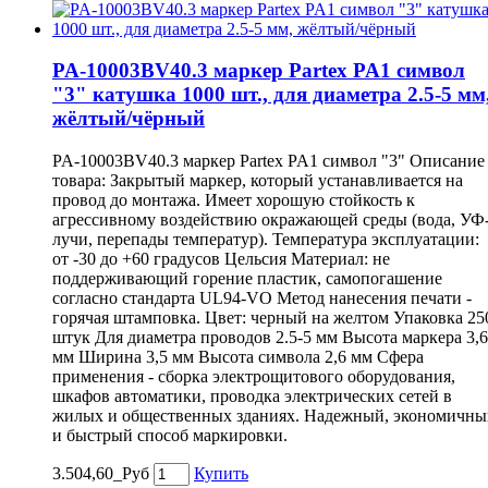
PA-10003BV40.3 маркер Partex PA1 символ
"3" катушка 1000 шт., для диаметра 2.5-5 мм
жёлтый/чёрный
PA-10003BV40.3 маркер Partex PA1 символ "3" Описание
товара: Закрытый маркер, который устанавливается на
провод до монтажа. Имеет хорошую стойкость к
агрессивному воздействию окражающей среды (вода, УФ
лучи, перепады температур). Температура эксплуатации:
от -30 до +60 градусов Цельсия Материал: не
поддерживающий горение пластик, самопогашение
согласно стандарта UL94-VO Метод нанесения печати -
горячая штамповка. Цвет: черный на желтом Упаковка 25
штук Для диаметра проводов 2.5-5 мм Высота маркера 3,6
мм Ширина 3,5 мм Высота символа 2,6 мм Сфера
применения - сборка электрощитового оборудования,
шкафов автоматики, проводка электрических сетей в
жилых и общественных зданиях. Надежный, экономичны
и быстрый способ маркировки.
3.504,60_Руб
Купить