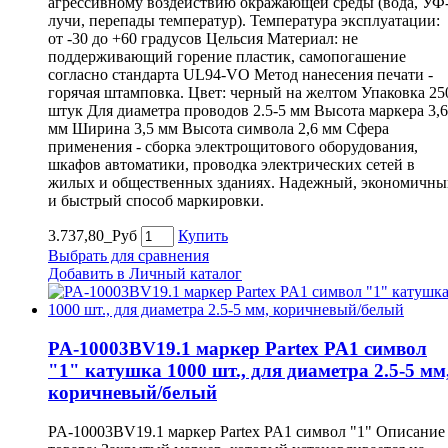
агрессивному воздействию окражающей среды (вода, УФ
лучи, перепады температур). Температура эксплуатации:
от -30 до +60 градусов Цельсия Материал: не
поддерживающий горение пластик, самопогашение
согласно стандарта UL94-VO Метод нанесения печати -
горячая штамповка. Цвет: черный на желтом Упаковка 25
штук Для диаметра проводов 2.5-5 мм Высота маркера 3,6
мм Ширина 3,5 мм Высота символа 2,6 мм Сфера
применения - сборка электрощитового оборудования,
шкафов автоматики, проводка электрических сетей в
жилых и общественных зданиях. Надежный, экономичны
и быстрый способ маркировки.
3.737,80_Руб
Купить
Выбрать для сравнения
Добавить в Личный каталог
PA-10003BV19.1 маркер Partex PA1 символ
"1" катушка 1000 шт., для диаметра 2.5-5 мм
коричневый/белый
PA-10003BV19.1 маркер Partex PA1 символ "1" Описание