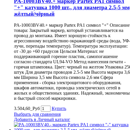
PA-10003BV40.+ маркер Partex PA1 символ
"+" катушка 1000 шт., для диаметра 2.5-5 мм
жёлтый/чёрный
PA-10003BV40.+ маркер Partex PA1 символ "+" Описание
товара: Закрытый маркер, который устанавливается на
провод до монтажа. Имеет хорошую стойкость к
агрессивному воздействию окражающей среды (вода, УФ
лучи, перепады температур). Температура эксплуатации:
от -30 до +60 градусов Цельсия Материал: не
поддерживающий горение пластик, самопогашение
согласно стандарта UL94-VO Метод нанесения печати -
горячая штамповка. Цвет: черный на желтом Упаковка 25
штук Для диаметра проводов 2.5-5 мм Высота маркера 3,6
мм Ширина 3,5 мм Высота символа 2,6 мм Сфера
применения - сборка электрощитового оборудования,
шкафов автоматики, проводка электрических сетей в
жилых и общественных зданиях. Надежный, экономичны
и быстрый способ маркировки.
3.504,60_Руб
Купить
Выбрать для сравнения
Добавить в Личный каталог